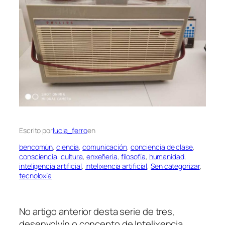
Escrito por
lucia_ferro
en
bencomún
, 
ciencia
, 
comunicación
, 
conciencia de clase
, 
consciencia
, 
cultura
, 
enxeñeria
, 
filosofía
, 
humanidad
, 
inteligencia artificial
, 
intelixencia artificial
, 
Sen categorizar
, 
tecnoloxía
No artigo anterior desta serie de tres,
desenvolvín o concepto de Intelixencia