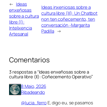
←
Ideas
Ideas inxeniosas sobre a
enxeñosas
cultura libre (III): Un Chatbot
sobre a cultura
non ten coñecemento, ten
libre (I):
conversación -Margarita
Intelixencia
Padilla
→
Artesanal
Comentarios
3 respostas a “Ideas enxeñosas sobre a
cultura libre (II): Coñecemento Operativo”
8 Maio, 2026
Ribadeando
@lucia_ferro
E, digo eu, se pasamos