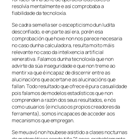
resolvía mentalmente e así comprobaba a
fiabilidade da tecnoloxía.
Se cadra semella ser o escepticismo dun ludita
desconfiado, e en parte así era, porén esa
comprobación que hoxe non nos parece necesaria
no caso dunha calculadora, resulta moito máis
relevante no caso da intelixencia artificial
xenerativa. Falamos dunha tecnoloxía que non
advirte da súa inseguridade e que non treme ao
mentir xa que é incapaz de discernir entre as
alucinacións que acertan e as alucinacións que
fallan. Todo resultado que ofrece é pura casualidade
pois falamos de modelos estadísticos que non
comprenden a razón dos seus resultados, e nós
como usuarios (e incluso os propios creadores da
ferramenta), somos incapaces de acceder aos
mecanismos que empregan.
Se meu avó non houbese asistido a clases nocturnas