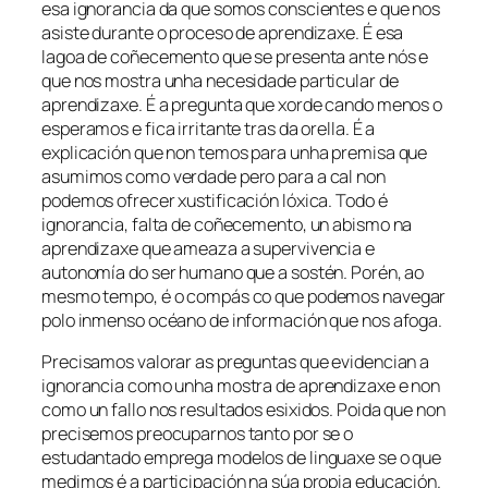
esa ignorancia da que somos conscientes e que nos
asiste durante o proceso de aprendizaxe. É esa
lagoa de coñecemento que se presenta ante nós e
que nos mostra unha necesidade particular de
aprendizaxe. É a pregunta que xorde cando menos o
esperamos e fica irritante tras da orella. É a
explicación que non temos para unha premisa que
asumimos como verdade pero para a cal non
podemos ofrecer xustificación lóxica. Todo é
ignorancia, falta de coñecemento, un abismo na
aprendizaxe que ameaza a supervivencia e
autonomía do ser humano que a sostén. Porén, ao
mesmo tempo, é o compás co que podemos navegar
polo inmenso océano de información que nos afoga.
Precisamos valorar as preguntas que evidencian a
ignorancia como unha mostra de aprendizaxe e non
como un fallo nos resultados esixidos. Poida que non
precisemos preocuparnos tanto por se o
estudantado emprega modelos de linguaxe se o que
medimos é a participación na súa propia educación.