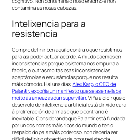
cognitivo. Non contamina o noso entorno e non
contamina as nosas cabezas.
Intelixencia para a
resistencia
Compre definir ben aquilo contra o que resistimos
para así poder actuar acorde. A miúdo caemos en
inconsistencias porque o sistema nos empurra a
facelo, e outras moitas esas inconsistencias
aceptámolas e escusámolas porque nos resulta
máis cómodo. Hai uns días,
Alex Karp, o CEO de
Palantir, expoñía un manifesto que se asemellaba
moito ás ameazas dun supervilán.
Viña a dicir que o
desenrolo de intelixencia artificial está dirixido cara
á proliferación de armas e que o contrario é
inevitable. Considerando que Palantir está fundada
por un dos homes máis ricos do mundo e ten o
respaldo do país máis poderoso, non debería ser
difícil definir o obxectivo da nosa resistencia.