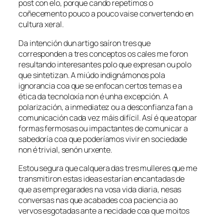
post con elo, porque cando repetimos o
coñecemento pouco a pouco vaise convertendo en
cultura xeral.
Da intención dun artigo saíron tres que
corresponden a tres conceptos os cales me foron
resultando interesantes polo que expresan ou polo
que sintetizan. A miúdo indignámonos pola
ignorancia coa que se enfocan certos temas e a
ética da tecnoloxía non é unha excepción. A
polarización, a inmediatez ou a desconfianza fan a
comunicación cada vez máis difícil. Así é que atopar
formas fermosas ou impactantes de comunicar a
sabedoría coa que poderíamos vivir en sociedade
non é trivial, senón urxente.
Estou segura que calquera das tres mulleres que me
transmitiron estas ideas estarían encantadas de
que as empregarades na vosa vida diaria, nesas
conversas nas que acabades coa paciencia ao
vervos esgotadas ante a necidade coa que moitos