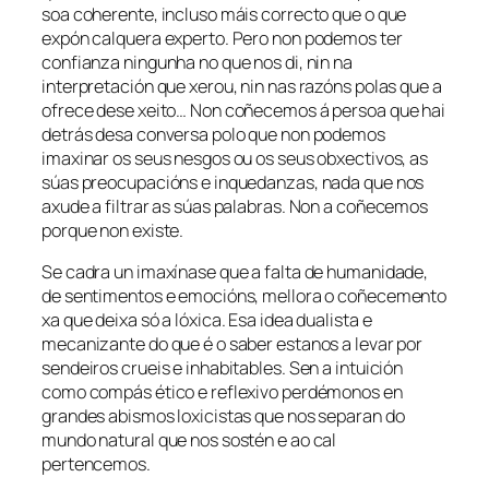
soa coherente, incluso máis correcto que o que
expón calquera experto. Pero non podemos ter
confianza ningunha no que nos di, nin na
interpretación que xerou, nin nas razóns polas que a
ofrece dese xeito… Non coñecemos á persoa que hai
detrás desa conversa polo que non podemos
imaxinar os seus nesgos ou os seus obxectivos, as
súas preocupacións e inquedanzas, nada que nos
axude a filtrar as súas palabras. Non a coñecemos
porque non existe.
Se cadra un imaxínase que a falta de humanidade,
de sentimentos e emocións, mellora o coñecemento
xa que deixa só a lóxica. Esa idea dualista e
mecanizante do que é o saber estanos a levar por
sendeiros crueis e inhabitables. Sen a intuición
como compás ético e reflexivo perdémonos en
grandes abismos loxicistas que nos separan do
mundo natural que nos sostén e ao cal
pertencemos.