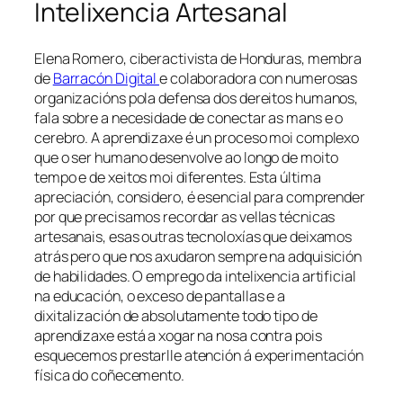
Intelixencia Artesanal
Elena Romero, ciberactivista de Honduras, membra
de
Barracón Digital
e colaboradora con numerosas
organizacións pola defensa dos dereitos humanos,
fala sobre a necesidade de conectar as mans e o
cerebro. A aprendizaxe é un proceso moi complexo
que o ser humano desenvolve ao longo de moito
tempo e de xeitos moi diferentes. Esta última
apreciación, considero, é esencial para comprender
por que precisamos recordar as vellas técnicas
artesanais, esas outras tecnoloxías que deixamos
atrás pero que nos axudaron sempre na adquisición
de habilidades. O emprego da intelixencia artificial
na educación, o exceso de pantallas e a
dixitalización de absolutamente todo tipo de
aprendizaxe está a xogar na nosa contra pois
esquecemos prestarlle atención á experimentación
física do coñecemento.