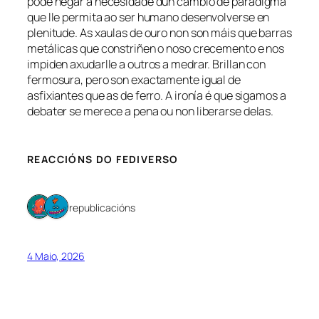
pode negar a necesidade dun cambio de paradigma
que lle permita ao ser humano desenvolverse en
plenitude. As xaulas de ouro non son máis que barras
metálicas que constriñen o noso crecemento e nos
impiden axudarlle a outros a medrar. Brillan con
fermosura, pero son exactamente igual de
asfixiantes que as de ferro. A ironía é que sigamos a
debater se merece a pena ou non liberarse delas.
REACCIÓNS DO FEDIVERSO
2 republicacións
4 Maio, 2026