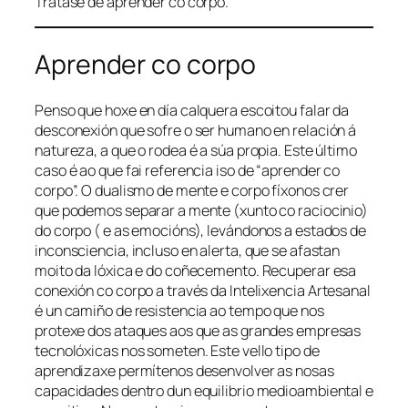
Trátase de aprender co corpo.
Aprender co corpo
Penso que hoxe en día calquera escoitou falar da
desconexión que sofre o ser humano en relación á
natureza, a que o rodea é a súa propia. Este último
caso é ao que fai referencia iso de “aprender co
corpo”. O dualismo de mente e corpo fíxonos crer
que podemos separar a mente (xunto co raciocinio)
do corpo ( e as emocións), levándonos a estados de
inconsciencia, incluso en alerta, que se afastan
moito da lóxica e do coñecemento. Recuperar esa
conexión co corpo a través da
Intelixencia Artesanal
é un camiño de resistencia ao tempo que nos
protexe dos ataques aos que as grandes empresas
tecnolóxicas nos someten. Este vello tipo de
aprendizaxe permítenos desenvolver as nosas
capacidades dentro dun equilibrio medioambiental e