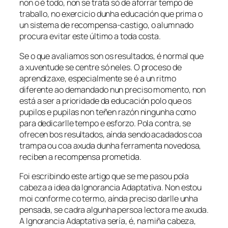
non o é todo, non se trata só de aforrar tempo de
traballo, no exercicio dunha educación que prima o
un sistema de recompensa-castigo, o alumnado
procura evitar este último a toda costa.
Se o que avaliamos son os resultados, é normal que
a xuventude se centre só neles. O proceso de
aprendizaxe, especialmente se é a un ritmo
diferente ao demandado nun preciso momento, non
está a ser a prioridade da educación polo que os
pupilos e pupilas non teñen razón ningunha como
para dedicarlle tempo e esforzo. Pola contra, se
ofrecen bos resultados, aínda sendo acadados coa
trampa ou coa axuda dunha ferramenta novedosa,
reciben a recompensa prometida.
Foi escribindo este artigo que se me pasou pola
cabeza a idea da
Ignorancia Adaptativa
. Non estou
moi conforme co termo, aínda preciso darlle unha
pensada, se cadra algunha persoa lectora me axuda.
A
Ignorancia Adaptativa
sería, é, na miña cabeza,