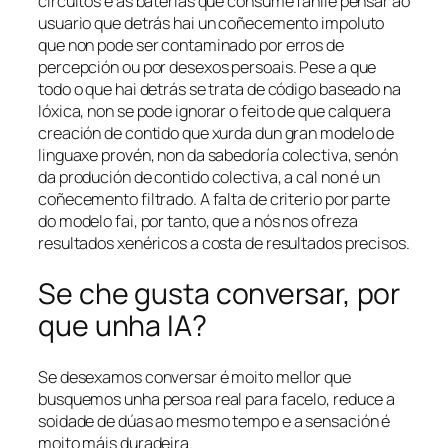
circuítos e as baterías que consume fanlle pensar ao
usuario que detrás hai un coñecemento impoluto
que non pode ser contaminado por erros de
percepción ou por desexos persoais. Pese a que
todo o que hai detrás se trata de código baseado na
lóxica, non se pode ignorar o feito de que calquera
creación de contido que xurda dun gran modelo de
linguaxe provén, non da sabedoría colectiva, senón
da produción de contido colectiva, a cal non é un
coñecemento filtrado. A falta de criterio por parte
do modelo fai, por tanto, que a nós nos ofreza
resultados xenéricos a costa de resultados precisos.
Se che gusta conversar, por
que unha IA?
Se desexamos conversar é moito mellor que
busquemos unha persoa real para facelo, reduce a
soidade de dúas ao mesmo tempo e a sensación é
moito máis duradeira.