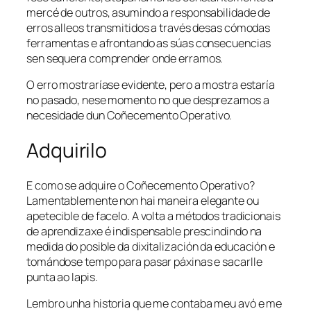
mercé de outros, asumindo a responsabilidade de
erros alleos transmitidos a través desas cómodas
ferramentas e afrontando as súas consecuencias
sen sequera comprender onde erramos.
O erro mostraríase evidente, pero a mostra estaría
no pasado, nese momento no que desprezamos a
necesidade dun
Coñecemento Operativo
.
Adquirilo
E como se adquire o
Coñecemento Operativo
?
Lamentablemente non hai maneira elegante ou
apetecible de facelo. A volta a métodos tradicionais
de aprendizaxe é indispensable prescindindo na
medida do posible da dixitalización da educación e
tomándose tempo para pasar páxinas e sacarlle
punta ao lapis.
Lembro unha historia que me contaba meu avó e me