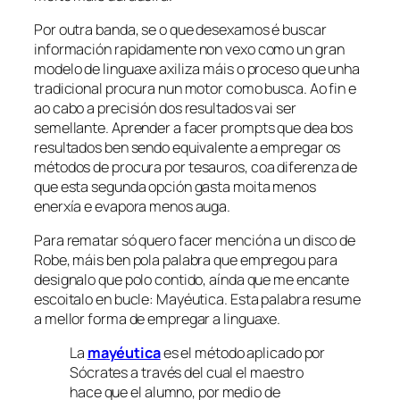
Por outra banda, se o que desexamos é buscar
información rapidamente non vexo como un gran
modelo de linguaxe axiliza máis o proceso que unha
tradicional procura nun motor como busca. Ao fin e
ao cabo a precisión dos resultados vai ser
semellante. Aprender a facer
prompts
que dea bos
resultados ben sendo equivalente a empregar os
métodos de procura por
tesauros
, coa diferenza de
que esta segunda opción gasta moita menos
enerxía e evapora menos auga.
Para rematar só quero facer mención a un disco de
Robe, máis ben pola palabra que empregou para
designalo que polo contido, aínda que me encante
escoitalo en bucle: Mayéutica. Esta palabra resume
a mellor forma de empregar a linguaxe.
La
mayéutica
es el método aplicado por
Sócrates a través del cual el maestro
hace que el alumno, por medio de