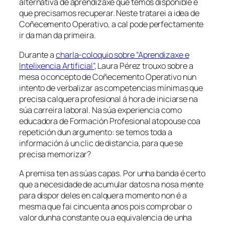
alternativa de aprendizaxe que temos dispoñible e
que precisamos recuperar. Neste tratarei a idea de
Coñecemento Operativo,
a cal pode perfectamente
ir da man da primeira.
Durante a
charla-coloquio sobre “Aprendizaxe e
Intelixencia Artificial”
, Laura Pérez trouxo sobre a
mesa o concepto de
Coñecemento Operativo
nun
intento de verbalizar as competencias mínimas que
precisa calquera profesional á hora de iniciarse na
súa carreira laboral. Na súa experiencia como
educadora de Formación Profesional atopouse coa
repetición dun argumento:
se temos toda a
información á un clic de distancia, para que se
precisa memorizar?
A premisa ten as súas capas. Por unha banda é certo
que a necesidade de acumular datos na nosa mente
para dispor deles en calquera momento non é a
mesma que fai cincuenta anos pois comprobar o
valor dunha constante ou a equivalencia de unha