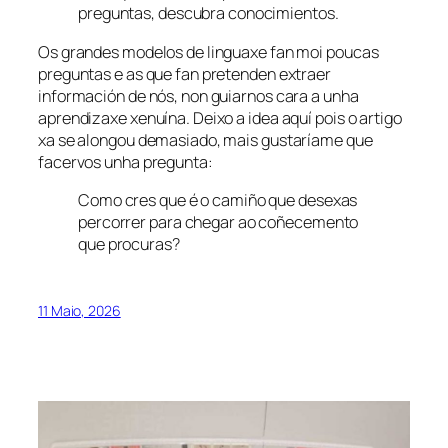
preguntas, descubra conocimientos.
Os grandes modelos de linguaxe fan moi poucas
preguntas e as que fan pretenden extraer
información de nós, non guiarnos cara a unha
aprendizaxe xenuína. Deixo a idea aquí pois o artigo
xa se alongou demasiado, mais gustaríame que
facervos unha pregunta:
Como cres que é o camiño que desexas
percorrer para chegar ao coñecemento
que procuras?
11 Maio, 2026