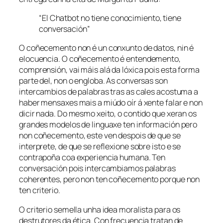
“El Chatbot no tiene conocimiento, tiene
conversación”
O coñecemento non é un conxunto de datos, nin é
elocuencia. O coñecemento é entendemento,
comprensión, vai máis alá da lóxica pois esta forma
parte del, non o engloba. As conversas son
intercambios de palabras tras as cales acostuma a
haber mensaxes mais a miúdo oír á xente falar e non
dicir nada. Do mesmo xeito, o contido que xeran os
grandes modelos de linguaxe ten información pero
non coñecemento, este ven despois de que se
interprete, de que se reflexione sobre isto e se
contrapoña coa experiencia humana. Ten
conversación pois intercambiamos palabras
coherentes, pero non ten coñecemento porque non
ten criterio.
O criterio semella unha idea moralista para os
destrutores da ética. Con frecuencia tratan de