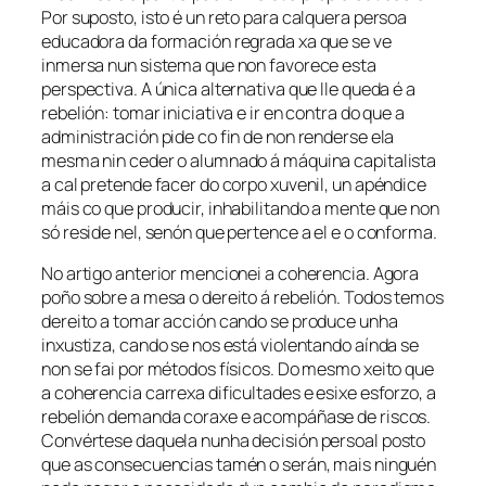
Por suposto, isto é un reto para calquera persoa
educadora da formación regrada xa que se ve
inmersa nun sistema que non favorece esta
perspectiva. A única alternativa que lle queda é a
rebelión: tomar iniciativa e ir en contra do que a
administración pide co fin de non renderse ela
mesma nin ceder o alumnado á máquina capitalista
a cal pretende facer do corpo xuvenil, un apéndice
máis co que producir, inhabilitando a mente que non
só reside nel, senón que pertence a el e o conforma.
No artigo anterior mencionei a coherencia. Agora
poño sobre a mesa o dereito á rebelión. Todos temos
dereito a tomar acción cando se produce unha
inxustiza, cando se nos está violentando aínda se
non se fai por métodos físicos. Do mesmo xeito que
a coherencia carrexa dificultades e esixe esforzo, a
rebelión demanda coraxe e acompáñase de riscos.
Convértese daquela nunha decisión persoal posto
que as consecuencias tamén o serán, mais ninguén