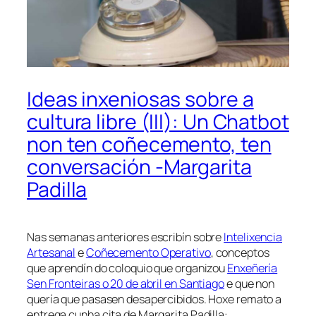
Ideas inxeniosas sobre a
cultura libre (III): Un Chatbot
non ten coñecemento, ten
conversación -Margarita
Padilla
Nas semanas anteriores escribín sobre
Intelixencia
Artesanal
e
Coñecemento Operativo
, conceptos
que aprendín do coloquio que organizou
Enxeñería
Sen Fronteiras o 20 de abril en Santiago
e que non
quería que pasasen desapercibidos. Hoxe remato a
entrega cunha cita de Margarita Padilla: