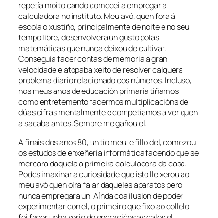
repetía moito cando comecei a empregar a
calculadora no instituto. Meu avó, quen fora á
escola o xustiño, principalmente de noite e no seu
tempo libre, desenvolvera un gusto polas
matemáticas que nunca deixou de cultivar.
Conseguía facer contas de memoria a gran
velocidade e atopaba xeito de resolver calquera
problema diario relacionado cos números. Incluso,
nos meus anos de educación primaria tiñamos
como entretemento facermos multiplicacións de
dúas cifras mentalmente e competíamos a ver quen
a sacaba antes. Sempre me gañou el.
A finais dos anos 80, un tío meu, e fillo del, comezou
os estudos de enxeñería informática facendo que se
mercara daquela a primeira calculadora da casa.
Podes imaxinar a curiosidade que isto lle xerou ao
meu avó quen oíra falar daqueles aparatos pero
nunca empregara un. Aínda coa ilusión de poder
experimentar con el, o primeiro que fixo ao collelo
foi facer unha serie de operacións as cales el