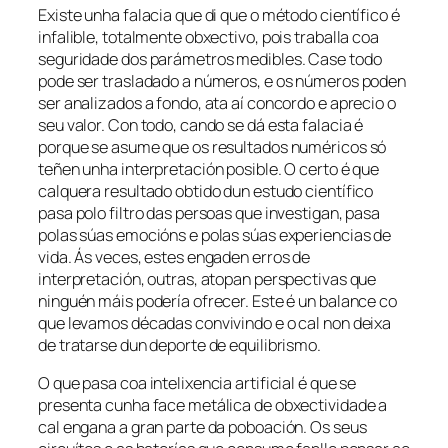
Existe unha falacia que di que o método científico é
infalible, totalmente obxectivo, pois traballa coa
seguridade dos parámetros medibles. Case todo
pode ser trasladado a números, e os números poden
ser analizados a fondo, ata aí concordo e aprecio o
seu valor. Con todo, cando se dá esta falacia é
porque se asume que os resultados numéricos só
teñen unha interpretación posible. O certo é que
calquera resultado obtido dun estudo científico
pasa polo filtro das persoas que investigan, pasa
polas súas emocións e polas súas experiencias de
vida. Ás veces, estes engaden erros de
interpretación, outras, atopan perspectivas que
ninguén máis podería ofrecer. Este é un balance co
que levamos décadas convivindo e o cal non deixa
de tratarse dun deporte de equilibrismo.
O que pasa coa intelixencia artificial é que se
presenta cunha face metálica de obxectividade a
cal engana a gran parte da poboación. Os seus