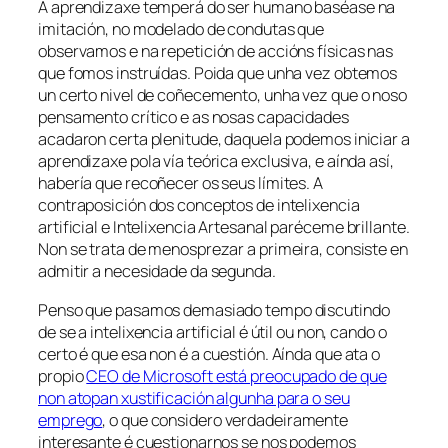
A aprendizaxe temperá do ser humano baséase na
imitación, no modelado de condutas que
observamos e na repetición de accións físicas nas
que fomos instruídas. Poida que unha vez obtemos
un certo nivel de coñecemento, unha vez que o noso
pensamento crítico e as nosas capacidades
acadaron certa plenitude, daquela podemos iniciar a
aprendizaxe pola vía teórica exclusiva, e aínda así,
habería que recoñecer os seus límites. A
contraposición dos conceptos de intelixencia
artificial e
Intelixencia Artesanal
paréceme brillante.
Non se trata de menosprezar a primeira, consiste en
admitir a necesidade da segunda.
Penso que pasamos demasiado tempo discutindo
de se a intelixencia artificial é útil ou non, cando o
certo é que esa non é a cuestión. Aínda que ata o
propio
CEO de Microsoft está preocupado de que
non atopan xustificación algunha para o seu
emprego
, o que considero verdadeiramente
interesante é cuestionarnos se nos podemos