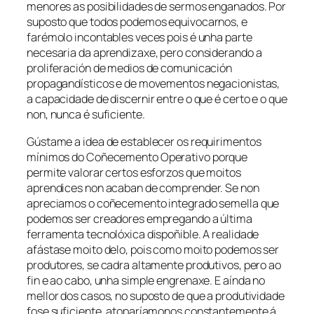
menores as posibilidades de sermos enganados. Por
suposto que todos podemos equivocarnos, e
farémolo incontables veces pois é unha parte
necesaria da aprendizaxe, pero considerando a
proliferación de medios de comunicación
propagandísticos e de movementos negacionistas,
a capacidade de discernir entre o que é certo e o que
non, nunca é suficiente.
Gústame a idea de establecer os requirimentos
mínimos do
Coñecemento Operativo
porque
permite valorar certos esforzos que moitos
aprendices non acaban de comprender. Se non
apreciamos o coñecemento integrado semella que
podemos ser creadores empregando a última
ferramenta tecnolóxica dispoñible. A realidade
afástase moito delo, pois como moito podemos ser
produtores, se cadra altamente produtivos, pero ao
fin e ao cabo, unha simple engrenaxe. E aínda no
mellor dos casos, no suposto de que a produtividade
fose suficiente, atoparíamonos constantemente á