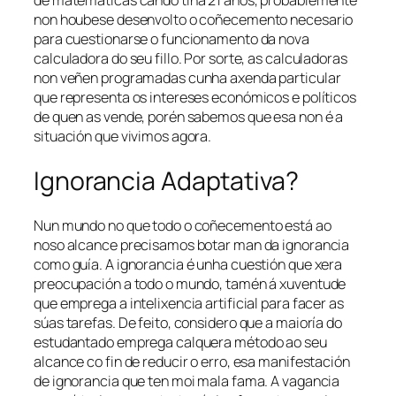
de matemáticas cando tiña 21 anos, probablemente
non houbese desenvolto o coñecemento necesario
para cuestionarse o funcionamento da nova
calculadora do seu fillo. Por sorte, as calculadoras
non veñen programadas cunha axenda particular
que representa os intereses económicos e políticos
de quen as vende, porén sabemos que esa non é a
situación que vivimos agora.
Ignorancia Adaptativa?
Nun mundo no que todo o coñecemento está ao
noso alcance precisamos botar man da ignorancia
como guía. A ignorancia é unha cuestión que xera
preocupación a todo o mundo, tamén á xuventude
que emprega a intelixencia artificial para facer as
súas tarefas. De feito, considero que a maioría do
estudantado emprega calquera método ao seu
alcance co fin de reducir o erro, esa manifestación
de ignorancia que ten moi mala fama. A vagancia