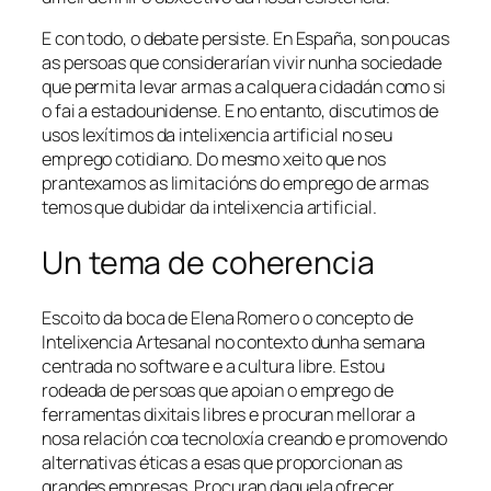
E con todo, o debate persiste. En España, son poucas
as persoas que considerarían vivir nunha sociedade
que permita levar armas a calquera cidadán como si
o fai a estadounidense. E no entanto, discutimos de
usos lexítimos da intelixencia artificial no seu
emprego cotidiano. Do mesmo xeito que nos
prantexamos as limitacións do emprego de armas
temos que dubidar da intelixencia artificial.
Un tema de coherencia
Escoito da boca de Elena Romero o concepto de
Intelixencia Artesanal
no contexto dunha semana
centrada no software e a cultura libre. Estou
rodeada de persoas que apoian o emprego de
ferramentas dixitais libres e procuran mellorar a
nosa relación coa tecnoloxía creando e promovendo
alternativas éticas a esas que proporcionan as
grandes empresas. Procuran daquela ofrecer