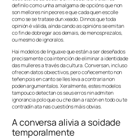
definilo como unha amalgama de opcións que non
son mellores nin peores e que cada quen escolle
como se se tratase dun xeado. Dinnos que toda
opinión é válida, aínda cando as opinións se emitan
co fin de dobregar aos demais, de menosprezalos,
ou mesmo de ignoralos.
Hai modelos de linguaxe que están a ser deseñados
precisamente coa intención de eliminar a identidade
das mulleres a través da cultura. Conversan, incluso
ofrecen datos obxectivos, pero coñecemento non
teñen pois en canto se lles leva a contraria non
poden argumentalos. Xeralmente, estes modelos
tampouco detectan os seus erros nin admiten
ignorancia polo que ou che dan a razón en todo ou te
contradín ata nas cuestións máis obvias.
A conversa alivia a soidade
temporalmente