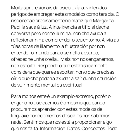
Moitas profesionais da psicoloxía advirten dos
perigos de empregar estes modelos como terapia. O
risco recae precisamente no matiz que Margarita
Padilla saca á luz. A intelixencia artificial dáche
conversa pero non te ilumina, non che axuda a
reflexionar nin a comprender o teu entorno. Alivia as
túas horas de illamento, a frustración por non
entender o mundo cando semella absurdo,
ofréceche unha orella… Mais non nos enganemos,
non escoita. Responde o que estatisticamente
considera que queres escoitar, non o que precisas
oír, o que che podería axudar a saír dunha situación
de sufrimento mental ou espiritual.
Para moitos este é un exemplo extremo, porén o
engano no que caemos é o mesmo que cando
procuramos aprender con estes modelos de
linguaxe coñecementos dos cales non sabemos
nada. Sentimos que nos está a proporcionar algo
que nos falta. Información. Datos. Conceptos. Todo