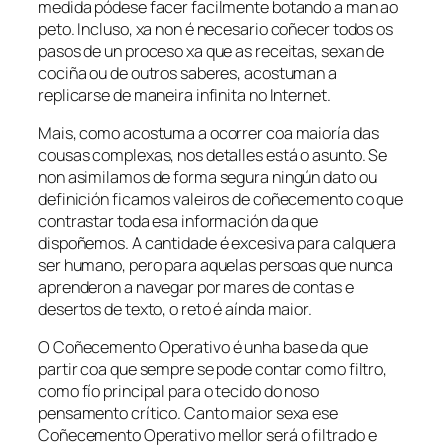
medida pódese facer facilmente botando a man ao
peto. Incluso, xa non é necesario coñecer todos os
pasos de un proceso xa que as receitas, sexan de
cociña ou de outros saberes, acostuman a
replicarse de maneira infinita no Internet.
Mais, como acostuma a ocorrer coa maioría das
cousas complexas, nos detalles está o asunto. Se
non asimilamos de forma segura ningún dato ou
definición ficamos valeiros de coñecemento co que
contrastar toda esa información da que
dispoñemos. A cantidade é excesiva para calquera
ser humano, pero para aquelas persoas que nunca
aprenderon a navegar por mares de contas e
desertos de texto, o reto é aínda maior.
O
Coñecemento Operativo
é unha base da que
partir coa que sempre se pode contar como filtro,
como fío principal para o tecido do noso
pensamento crítico. Canto maior sexa ese
Coñecemento Operativo
mellor será o filtrado e