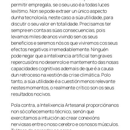
permitir empregala, se o seu uso é a todas luces
lexítimo. Non se pode extraer un único aspecto
dunha tecnoloxía, neste caso a súa utilidade, para
discutir o seu valor en totalidade. Precisamos ter
sempre en conta as súas consecuencias, pois
levamos miles de anos vivindo sen os seus
beneficios e seremos nós os que viviremos cos seus
efectos negativos irremediablemente. Ninguén
pode negar que a intelixencia artificial ten graves
repercusións no desenrolo e mantemento das nosas
capacidades cognitivas ademais de que é a causa
dun retroceso na xestión da crise climática. Polo
tanto, a súa utilidade é a cuestión menos relevante
nestes momentos, o realmente crítico son os seus
resultados nocivos.
Pola contra, a
Intelixencia Artesanal
proporciónanos
non só coñecemento técnico, senón que
exercitamos a intuición ao crear conexións
nerviosas entre o noso cerebro e os nosos músculos.