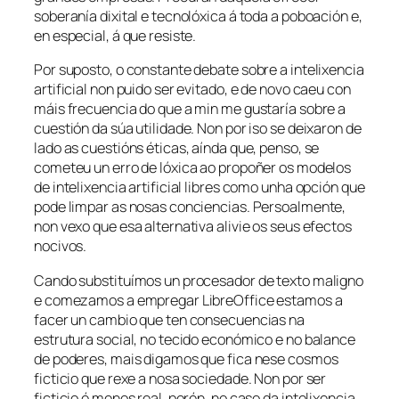
soberanía dixital e tecnolóxica á toda a poboación e,
en especial, á que resiste.
Por suposto, o constante debate sobre a intelixencia
artificial non puido ser evitado, e de novo caeu con
máis frecuencia do que a min me gustaría sobre a
cuestión da súa utilidade. Non por iso se deixaron de
lado as cuestións éticas, aínda que, penso, se
cometeu un erro de lóxica ao propoñer os modelos
de intelixencia artificial libres como unha opción que
pode limpar as nosas conciencias. Persoalmente,
non vexo que esa alternativa alivie os seus efectos
nocivos.
Cando substituímos un procesador de texto maligno
e comezamos a empregar LibreOffice estamos a
facer un cambio que ten consecuencias na
estrutura social, no tecido económico e no balance
de poderes, mais digamos que fica nese cosmos
ficticio que rexe a nosa sociedade. Non por ser
ficticio é menos real, porén, no caso da intelixencia