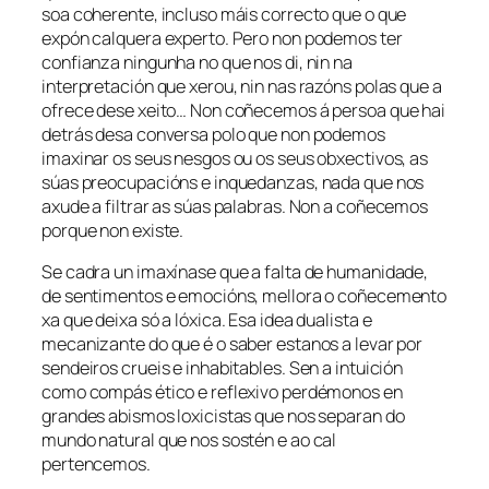
soa coherente, incluso máis correcto que o que
expón calquera experto. Pero non podemos ter
confianza ningunha no que nos di, nin na
interpretación que xerou, nin nas razóns polas que a
ofrece dese xeito… Non coñecemos á persoa que hai
detrás desa conversa polo que non podemos
imaxinar os seus nesgos ou os seus obxectivos, as
súas preocupacións e inquedanzas, nada que nos
axude a filtrar as súas palabras. Non a coñecemos
porque non existe.
Se cadra un imaxínase que a falta de humanidade,
de sentimentos e emocións, mellora o coñecemento
xa que deixa só a lóxica. Esa idea dualista e
mecanizante do que é o saber estanos a levar por
sendeiros crueis e inhabitables. Sen a intuición
como compás ético e reflexivo perdémonos en
grandes abismos loxicistas que nos separan do
mundo natural que nos sostén e ao cal
pertencemos.