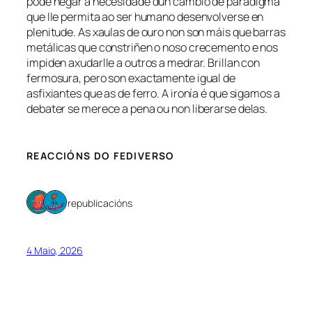
pode negar a necesidade dun cambio de paradigma
que lle permita ao ser humano desenvolverse en
plenitude. As xaulas de ouro non son máis que barras
metálicas que constriñen o noso crecemento e nos
impiden axudarlle a outros a medrar. Brillan con
fermosura, pero son exactamente igual de
asfixiantes que as de ferro. A ironía é que sigamos a
debater se merece a pena ou non liberarse delas.
REACCIÓNS DO FEDIVERSO
2 republicacións
4 Maio, 2026