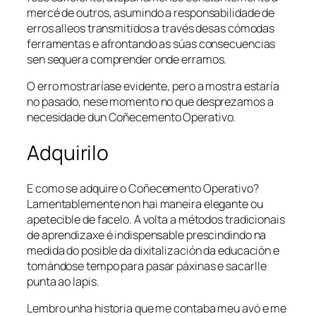
mercé de outros, asumindo a responsabilidade de
erros alleos transmitidos a través desas cómodas
ferramentas e afrontando as súas consecuencias
sen sequera comprender onde erramos.
O erro mostraríase evidente, pero a mostra estaría
no pasado, nese momento no que desprezamos a
necesidade dun
Coñecemento Operativo
.
Adquirilo
E como se adquire o
Coñecemento Operativo
?
Lamentablemente non hai maneira elegante ou
apetecible de facelo. A volta a métodos tradicionais
de aprendizaxe é indispensable prescindindo na
medida do posible da dixitalización da educación e
tomándose tempo para pasar páxinas e sacarlle
punta ao lapis.
Lembro unha historia que me contaba meu avó e me