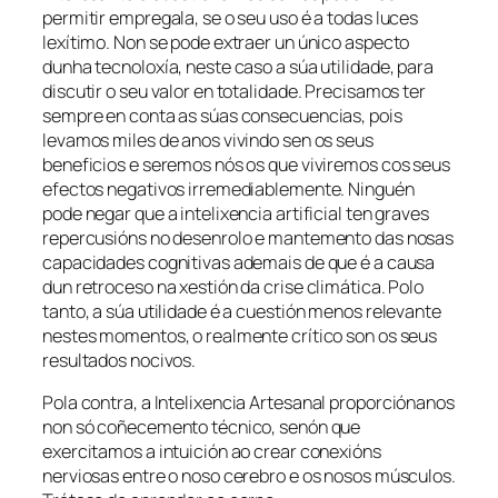
permitir empregala, se o seu uso é a todas luces
lexítimo. Non se pode extraer un único aspecto
dunha tecnoloxía, neste caso a súa utilidade, para
discutir o seu valor en totalidade. Precisamos ter
sempre en conta as súas consecuencias, pois
levamos miles de anos vivindo sen os seus
beneficios e seremos nós os que viviremos cos seus
efectos negativos irremediablemente. Ninguén
pode negar que a intelixencia artificial ten graves
repercusións no desenrolo e mantemento das nosas
capacidades cognitivas ademais de que é a causa
dun retroceso na xestión da crise climática. Polo
tanto, a súa utilidade é a cuestión menos relevante
nestes momentos, o realmente crítico son os seus
resultados nocivos.
Pola contra, a
Intelixencia Artesanal
proporciónanos
non só coñecemento técnico, senón que
exercitamos a intuición ao crear conexións
nerviosas entre o noso cerebro e os nosos músculos.