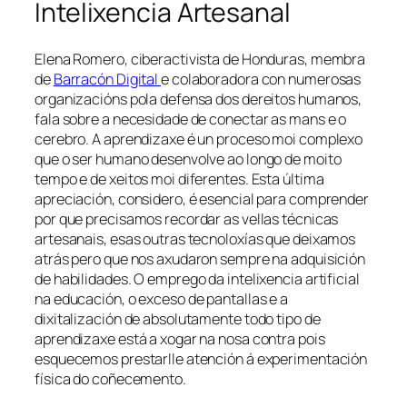
Intelixencia Artesanal
Elena Romero, ciberactivista de Honduras, membra
de
Barracón Digital
e colaboradora con numerosas
organizacións pola defensa dos dereitos humanos,
fala sobre a necesidade de conectar as mans e o
cerebro. A aprendizaxe é un proceso moi complexo
que o ser humano desenvolve ao longo de moito
tempo e de xeitos moi diferentes. Esta última
apreciación, considero, é esencial para comprender
por que precisamos recordar as vellas técnicas
artesanais, esas outras tecnoloxías que deixamos
atrás pero que nos axudaron sempre na adquisición
de habilidades. O emprego da intelixencia artificial
na educación, o exceso de pantallas e a
dixitalización de absolutamente todo tipo de
aprendizaxe está a xogar na nosa contra pois
esquecemos prestarlle atención á experimentación
física do coñecemento.