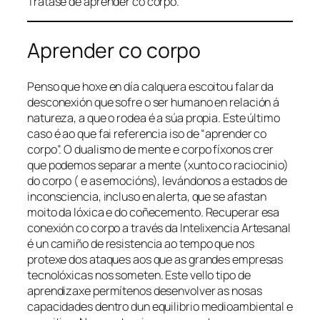
Trátase de aprender co corpo.
Aprender co corpo
Penso que hoxe en día calquera escoitou falar da
desconexión que sofre o ser humano en relación á
natureza, a que o rodea é a súa propia. Este último
caso é ao que fai referencia iso de “aprender co
corpo”. O dualismo de mente e corpo fíxonos crer
que podemos separar a mente (xunto co raciocinio)
do corpo ( e as emocións), levándonos a estados de
inconsciencia, incluso en alerta, que se afastan
moito da lóxica e do coñecemento. Recuperar esa
conexión co corpo a través da
Intelixencia Artesanal
é un camiño de resistencia ao tempo que nos
protexe dos ataques aos que as grandes empresas
tecnolóxicas nos someten. Este vello tipo de
aprendizaxe permítenos desenvolver as nosas
capacidades dentro dun equilibrio medioambiental e