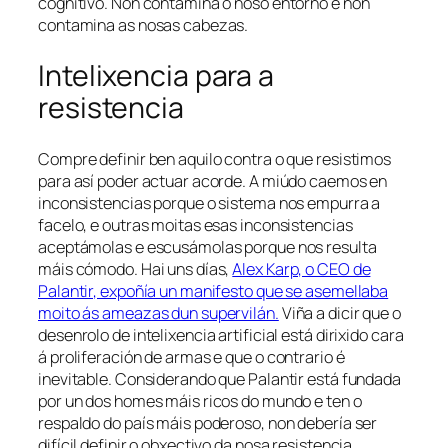
cognitivo. Non contamina o noso entorno e non
contamina as nosas cabezas.
Intelixencia para a
resistencia
Compre definir ben aquilo contra o que resistimos
para así poder actuar acorde. A miúdo caemos en
inconsistencias porque o sistema nos empurra a
facelo, e outras moitas esas inconsistencias
aceptámolas e escusámolas porque nos resulta
máis cómodo. Hai uns días,
Alex Karp, o CEO de
Palantir, expoñía un manifesto que se asemellaba
moito ás ameazas dun supervilán.
Viña a dicir que o
desenrolo de intelixencia artificial está dirixido cara
á proliferación de armas e que o contrario é
inevitable. Considerando que Palantir está fundada
por un dos homes máis ricos do mundo e ten o
respaldo do país máis poderoso, non debería ser
difícil definir o obxectivo da nosa resistencia.