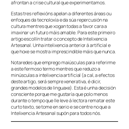
afrontan a crise cultural que experimentamos.
Estas tres reflexións apelan a diferentes áreas ou
enfoques da tecnoloxía e da súa repercusión na
cultura mentres que xogan todas a favor cara a
imaxinar un futuro máis amable. Para este primeiro
artigo escollín tratar o concepto de
Intelixencia
Artesanal
. Unha intelixencia anterior á artificial e
que hoxe se mostra imprescindible máis que nunca.
Notaredes que emprego maiúsculas para referirme
a este fermoso termo mentres que reduzo a
minúsculas a intelixencia artificial (a cal, a efectos
deste artigo, será sempre xenerativa, é dicir,
grandes modelos de linguaxe). Esta é unha decisión
consciente porque me gustaría que polo menos
durante o tempo que lle leve á lectora rematar este
curto texto, se tome en serio e se centre no que a
Intelixencia Artesanal supón para todos nós.