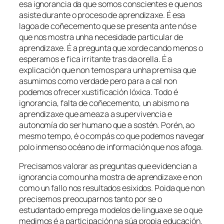
esa ignorancia da que somos conscientes e que nos
asiste durante o proceso de aprendizaxe. É esa
lagoa de coñecemento que se presenta ante nós e
que nos mostra unha necesidade particular de
aprendizaxe. É a pregunta que xorde cando menos o
esperamos e fica irritante tras da orella. É a
explicación que non temos para unha premisa que
asumimos como verdade pero para a cal non
podemos ofrecer xustificación lóxica. Todo é
ignorancia, falta de coñecemento, un abismo na
aprendizaxe que ameaza a supervivencia e
autonomía do ser humano que a sostén. Porén, ao
mesmo tempo, é o compás co que podemos navegar
polo inmenso océano de información que nos afoga.
Precisamos valorar as preguntas que evidencian a
ignorancia como unha mostra de aprendizaxe e non
como un fallo nos resultados esixidos. Poida que non
precisemos preocuparnos tanto por se o
estudantado emprega modelos de linguaxe se o que
medimos é a participación na súa propia educación.