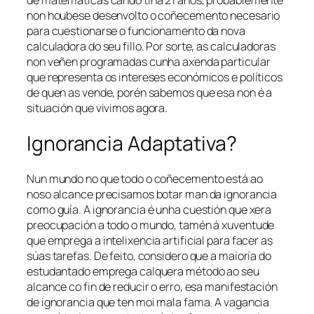
de matemáticas cando tiña 21 anos, probablemente
non houbese desenvolto o coñecemento necesario
para cuestionarse o funcionamento da nova
calculadora do seu fillo. Por sorte, as calculadoras
non veñen programadas cunha axenda particular
que representa os intereses económicos e políticos
de quen as vende, porén sabemos que esa non é a
situación que vivimos agora.
Ignorancia Adaptativa?
Nun mundo no que todo o coñecemento está ao
noso alcance precisamos botar man da ignorancia
como guía. A ignorancia é unha cuestión que xera
preocupación a todo o mundo, tamén á xuventude
que emprega a intelixencia artificial para facer as
súas tarefas. De feito, considero que a maioría do
estudantado emprega calquera método ao seu
alcance co fin de reducir o erro, esa manifestación
de ignorancia que ten moi mala fama. A vagancia