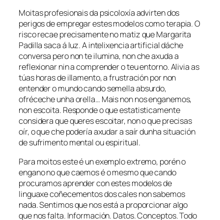
Moitas profesionais da psicoloxía advirten dos
perigos de empregar estes modelos como terapia. O
risco recae precisamente no matiz que Margarita
Padilla saca á luz. A intelixencia artificial dáche
conversa pero non te ilumina, non che axuda a
reflexionar nin a comprender o teu entorno. Alivia as
túas horas de illamento, a frustración por non
entender o mundo cando semella absurdo,
ofréceche unha orella… Mais non nos enganemos,
non escoita. Responde o que estatisticamente
considera que queres escoitar, non o que precisas
oír, o que che podería axudar a saír dunha situación
de sufrimento mental ou espiritual.
Para moitos este é un exemplo extremo, porén o
engano no que caemos é o mesmo que cando
procuramos aprender con estes modelos de
linguaxe coñecementos dos cales non sabemos
nada. Sentimos que nos está a proporcionar algo
que nos falta. Información. Datos. Conceptos. Todo