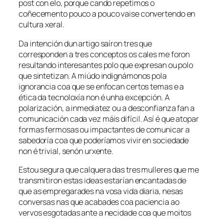
post con elo, porque cando repetimos o
coñecemento pouco a pouco vaise convertendo en
cultura xeral.
Da intención dun artigo saíron tres que
corresponden a tres conceptos os cales me foron
resultando interesantes polo que expresan ou polo
que sintetizan. A miúdo indignámonos pola
ignorancia coa que se enfocan certos temas e a
ética da tecnoloxía non é unha excepción. A
polarización, a inmediatez ou a desconfianza fan a
comunicación cada vez máis difícil. Así é que atopar
formas fermosas ou impactantes de comunicar a
sabedoría coa que poderíamos vivir en sociedade
non é trivial, senón urxente.
Estou segura que calquera das tres mulleres que me
transmitiron estas ideas estarían encantadas de
que as empregarades na vosa vida diaria, nesas
conversas nas que acabades coa paciencia ao
vervos esgotadas ante a necidade coa que moitos