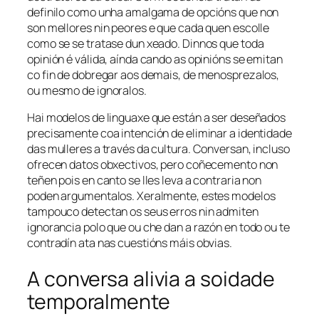
definilo como unha amalgama de opcións que non
son mellores nin peores e que cada quen escolle
como se se tratase dun xeado. Dinnos que toda
opinión é válida, aínda cando as opinións se emitan
co fin de dobregar aos demais, de menosprezalos,
ou mesmo de ignoralos.
Hai modelos de linguaxe que están a ser deseñados
precisamente coa intención de eliminar a identidade
das mulleres a través da cultura. Conversan, incluso
ofrecen datos obxectivos, pero coñecemento non
teñen pois en canto se lles leva a contraria non
poden argumentalos. Xeralmente, estes modelos
tampouco detectan os seus erros nin admiten
ignorancia polo que ou che dan a razón en todo ou te
contradín ata nas cuestións máis obvias.
A conversa alivia a soidade
temporalmente