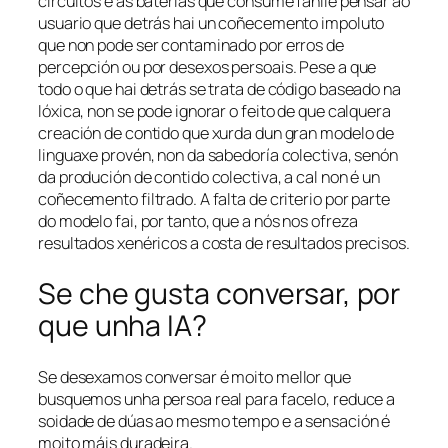
circuítos e as baterías que consume fanlle pensar ao
usuario que detrás hai un coñecemento impoluto
que non pode ser contaminado por erros de
percepción ou por desexos persoais. Pese a que
todo o que hai detrás se trata de código baseado na
lóxica, non se pode ignorar o feito de que calquera
creación de contido que xurda dun gran modelo de
linguaxe provén, non da sabedoría colectiva, senón
da produción de contido colectiva, a cal non é un
coñecemento filtrado. A falta de criterio por parte
do modelo fai, por tanto, que a nós nos ofreza
resultados xenéricos a costa de resultados precisos.
Se che gusta conversar, por
que unha IA?
Se desexamos conversar é moito mellor que
busquemos unha persoa real para facelo, reduce a
soidade de dúas ao mesmo tempo e a sensación é
moito máis duradeira.