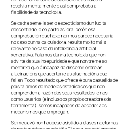
resolvía mentalmente e así comprobaba a
fiabilidade da tecnoloxía.
Se cadra semella ser o escepticismo dun ludita
desconfiado, e en parte así era, porén esa
comprobación que hoxe non nos parece necesaria
no caso dunha calculadora, resulta moito máis
relevante no caso da intelixencia artificial
xenerativa. Falamos dunha tecnoloxía que non
advirte da súa inseguridade e que non treme ao
mentir xa que é incapaz de discernir entre as
alucinacións que acertan e as alucinacións que
fallan. Todo resultado que ofrece é pura casualidade
pois falamos de modelos estadísticos que non
comprenden a razón dos seus resultados, e nós
como usuarios (e incluso os propios creadores da
ferramenta), somos incapaces de acceder aos
mecanismos que empregan.
Se meu avó non houbese asistido a clases nocturnas