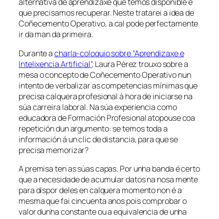
alternativa de aprendizaxe que temos dispoñible e
que precisamos recuperar. Neste tratarei a idea de
Coñecemento Operativo,
a cal pode perfectamente
ir da man da primeira.
Durante a
charla-coloquio sobre “Aprendizaxe e
Intelixencia Artificial”
, Laura Pérez trouxo sobre a
mesa o concepto de
Coñecemento Operativo
nun
intento de verbalizar as competencias mínimas que
precisa calquera profesional á hora de iniciarse na
súa carreira laboral. Na súa experiencia como
educadora de Formación Profesional atopouse coa
repetición dun argumento:
se temos toda a
información á un clic de distancia, para que se
precisa memorizar?
A premisa ten as súas capas. Por unha banda é certo
que a necesidade de acumular datos na nosa mente
para dispor deles en calquera momento non é a
mesma que fai cincuenta anos pois comprobar o
valor dunha constante ou a equivalencia de unha