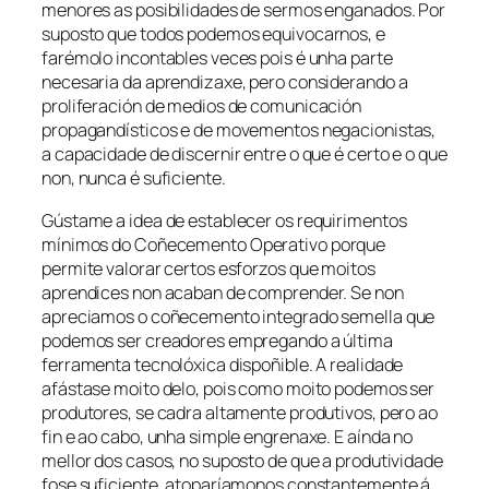
menores as posibilidades de sermos enganados. Por
suposto que todos podemos equivocarnos, e
farémolo incontables veces pois é unha parte
necesaria da aprendizaxe, pero considerando a
proliferación de medios de comunicación
propagandísticos e de movementos negacionistas,
a capacidade de discernir entre o que é certo e o que
non, nunca é suficiente.
Gústame a idea de establecer os requirimentos
mínimos do
Coñecemento Operativo
porque
permite valorar certos esforzos que moitos
aprendices non acaban de comprender. Se non
apreciamos o coñecemento integrado semella que
podemos ser creadores empregando a última
ferramenta tecnolóxica dispoñible. A realidade
afástase moito delo, pois como moito podemos ser
produtores, se cadra altamente produtivos, pero ao
fin e ao cabo, unha simple engrenaxe. E aínda no
mellor dos casos, no suposto de que a produtividade
fose suficiente, atoparíamonos constantemente á