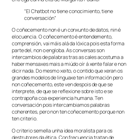
“El Chatbot no tiene conocimiento, tiene
conversación”
O coñecemento non é un conxunto de datos, nin é
elocuencia. O coñecemento é entendemento,
comprensión, vai máis alá da lóxica pois esta forma
parte del, non o engloba. As conversas son
intercambios de palabras tras as cales acostuma a
haber mensaxes mais a miúdo oír á xente falar e non
dicir nada. Do mesmo xeito, o contido que xeran os
grandes modelos de linguaxe ten información pero
non coñecemento, este ven despois de que se
interprete, de que se reflexione sobre isto e se
contrapoña coa experiencia humana. Ten
conversación pois intercambiamos palabras
coherentes, pero non ten coñecemento porque non
ten criterio.
O criterio semella unha idea moralista para os
destrutores da ética. Con frecuencia tratan de