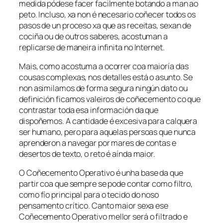
medida pódese facer facilmente botando a man ao
peto. Incluso, xa non é necesario coñecer todos os
pasos de un proceso xa que as receitas, sexan de
cociña ou de outros saberes, acostuman a
replicarse de maneira infinita no Internet.
Mais, como acostuma a ocorrer coa maioría das
cousas complexas, nos detalles está o asunto. Se
non asimilamos de forma segura ningún dato ou
definición ficamos valeiros de coñecemento co que
contrastar toda esa información da que
dispoñemos. A cantidade é excesiva para calquera
ser humano, pero para aquelas persoas que nunca
aprenderon a navegar por mares de contas e
desertos de texto, o reto é aínda maior.
O
Coñecemento Operativo
é unha base da que
partir coa que sempre se pode contar como filtro,
como fío principal para o tecido do noso
pensamento crítico. Canto maior sexa ese
Coñecemento Operativo
mellor será o filtrado e