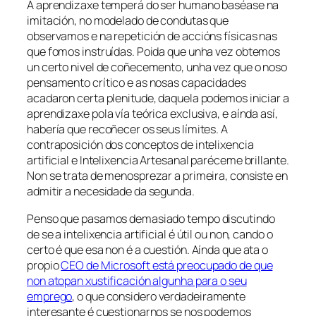
A aprendizaxe temperá do ser humano baséase na
imitación, no modelado de condutas que
observamos e na repetición de accións físicas nas
que fomos instruídas. Poida que unha vez obtemos
un certo nivel de coñecemento, unha vez que o noso
pensamento crítico e as nosas capacidades
acadaron certa plenitude, daquela podemos iniciar a
aprendizaxe pola vía teórica exclusiva, e aínda así,
habería que recoñecer os seus límites. A
contraposición dos conceptos de intelixencia
artificial e
Intelixencia Artesanal
paréceme brillante.
Non se trata de menosprezar a primeira, consiste en
admitir a necesidade da segunda.
Penso que pasamos demasiado tempo discutindo
de se a intelixencia artificial é útil ou non, cando o
certo é que esa non é a cuestión. Aínda que ata o
propio
CEO de Microsoft está preocupado de que
non atopan xustificación algunha para o seu
emprego
, o que considero verdadeiramente
interesante é cuestionarnos se nos podemos