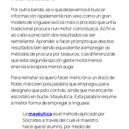
Por outra banda, se o que desexamos é buscar
información rapidamente non vexo como un gran
modelo de linguaxe axiliza máis o proceso que unha
tradicional procura nun motor como busca. Ao fin e
ao cabo a precisión dos resultados vai ser
semellante. Aprender a facer
prompts
que dea bos
resultados ben sendo equivalente a empregar os
métodos de procura por
tesauros
, coa diferenza de
que esta segunda opción gasta moita menos
enerxía e evapora menos auga.
Para rematar só quero facer mención a un disco de
Robe, máis ben pola palabra que empregou para
designalo que polo contido, aínda que me encante
escoitalo en bucle: Mayéutica. Esta palabra resume
a mellor forma de empregar a linguaxe.
La
mayéutica
es el método aplicado por
Sócrates a través del cual el maestro
hace que el alumno, por medio de