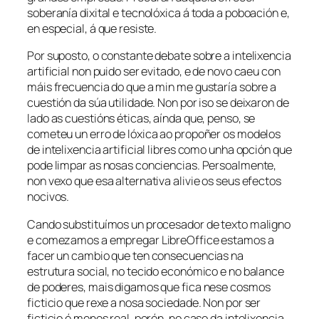
soberanía dixital e tecnolóxica á toda a poboación e,
en especial, á que resiste.
Por suposto, o constante debate sobre a intelixencia
artificial non puido ser evitado, e de novo caeu con
máis frecuencia do que a min me gustaría sobre a
cuestión da súa utilidade. Non por iso se deixaron de
lado as cuestións éticas, aínda que, penso, se
cometeu un erro de lóxica ao propoñer os modelos
de intelixencia artificial libres como unha opción que
pode limpar as nosas conciencias. Persoalmente,
non vexo que esa alternativa alivie os seus efectos
nocivos.
Cando substituímos un procesador de texto maligno
e comezamos a empregar LibreOffice estamos a
facer un cambio que ten consecuencias na
estrutura social, no tecido económico e no balance
de poderes, mais digamos que fica nese cosmos
ficticio que rexe a nosa sociedade. Non por ser
ficticio é menos real, porén, no caso da intelixencia