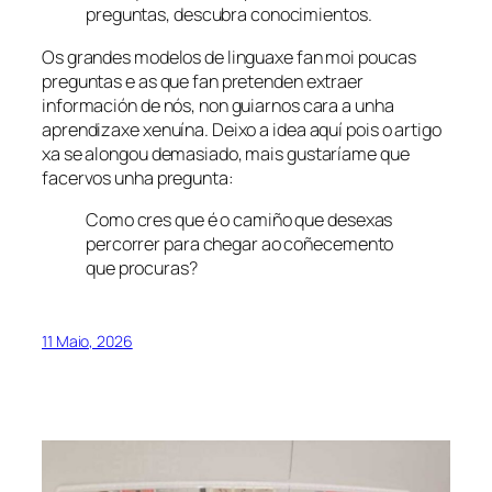
preguntas, descubra conocimientos.
Os grandes modelos de linguaxe fan moi poucas
preguntas e as que fan pretenden extraer
información de nós, non guiarnos cara a unha
aprendizaxe xenuína. Deixo a idea aquí pois o artigo
xa se alongou demasiado, mais gustaríame que
facervos unha pregunta:
Como cres que é o camiño que desexas
percorrer para chegar ao coñecemento
que procuras?
11 Maio, 2026