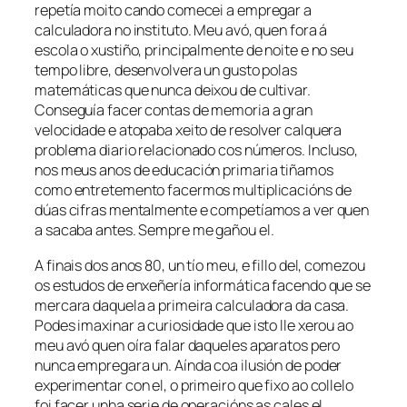
repetía moito cando comecei a empregar a
calculadora no instituto. Meu avó, quen fora á
escola o xustiño, principalmente de noite e no seu
tempo libre, desenvolvera un gusto polas
matemáticas que nunca deixou de cultivar.
Conseguía facer contas de memoria a gran
velocidade e atopaba xeito de resolver calquera
problema diario relacionado cos números. Incluso,
nos meus anos de educación primaria tiñamos
como entretemento facermos multiplicacións de
dúas cifras mentalmente e competíamos a ver quen
a sacaba antes. Sempre me gañou el.
A finais dos anos 80, un tío meu, e fillo del, comezou
os estudos de enxeñería informática facendo que se
mercara daquela a primeira calculadora da casa.
Podes imaxinar a curiosidade que isto lle xerou ao
meu avó quen oíra falar daqueles aparatos pero
nunca empregara un. Aínda coa ilusión de poder
experimentar con el, o primeiro que fixo ao collelo
foi facer unha serie de operacións as cales el