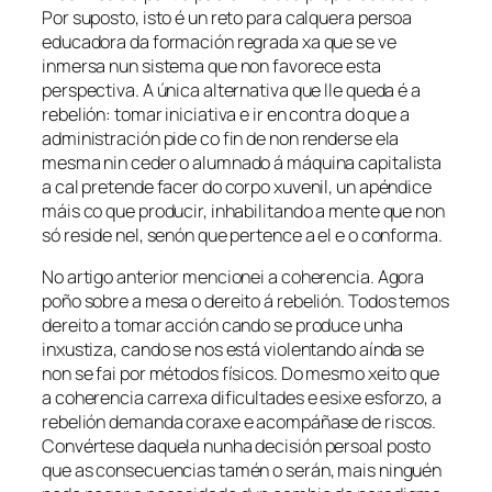
Por suposto, isto é un reto para calquera persoa
educadora da formación regrada xa que se ve
inmersa nun sistema que non favorece esta
perspectiva. A única alternativa que lle queda é a
rebelión: tomar iniciativa e ir en contra do que a
administración pide co fin de non renderse ela
mesma nin ceder o alumnado á máquina capitalista
a cal pretende facer do corpo xuvenil, un apéndice
máis co que producir, inhabilitando a mente que non
só reside nel, senón que pertence a el e o conforma.
No artigo anterior mencionei a coherencia. Agora
poño sobre a mesa o dereito á rebelión. Todos temos
dereito a tomar acción cando se produce unha
inxustiza, cando se nos está violentando aínda se
non se fai por métodos físicos. Do mesmo xeito que
a coherencia carrexa dificultades e esixe esforzo, a
rebelión demanda coraxe e acompáñase de riscos.
Convértese daquela nunha decisión persoal posto
que as consecuencias tamén o serán, mais ninguén