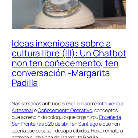
Ideas inxeniosas sobre a
cultura libre (III): Un Chatbot
non ten coñecemento, ten
conversación -Margarita
Padilla
Nas semanas anteriores escribín sobre
Intelixencia
Artesanal
e
Coñecemento Operativo
, conceptos
que aprendín do coloquio que organizou
Enxeñería
Sen Fronteiras o 20 de abril en Santiago
e que non
quería que pasasen desapercibidos. Hoxe remato a
entrega cunha cita de Margarita Padilla: