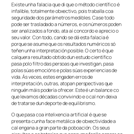
Existe unha falacia que di que o método científico é
infalible, totalmente obxectivo, pois traballa coa
seguridade dos parámetros medibles. Case todo
pode ser trasladado a números, e os números poden
ser analizados a fondo, ata aí concordo e aprecio o
seu valor. Con todo, cando se dá esta falacia é
porque se asume que os resultados numéricos só
teñen unha interpretación posible. O certo é que
calquera resultado obtido dun estudo científico
pasa polo filtro das persoas que investigan, pasa
polas súas emocións e polas súas experiencias de
vida. Ás veces, estes engaden erros de
interpretación, outras, atopan perspectivas que
ninguén máis podería ofrecer. Este é un balance co
que levamos décadas convivindo e o cal non deixa
de tratarse dun deporte de equilibrismo.
O que pasa coa intelixencia artificial é que se
presenta cunha face metálica de obxectividade a
cal engana a gran parte da poboación. Os seus