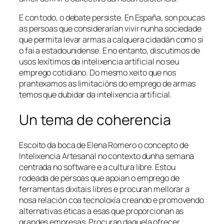
E con todo, o debate persiste. En España, son poucas
as persoas que considerarían vivir nunha sociedade
que permita levar armas a calquera cidadán como si
o fai a estadounidense. E no entanto, discutimos de
usos lexítimos da intelixencia artificial no seu
emprego cotidiano. Do mesmo xeito que nos
prantexamos as limitacións do emprego de armas
temos que dubidar da intelixencia artificial.
Un tema de coherencia
Escoito da boca de Elena Romero o concepto de
Intelixencia Artesanal
no contexto dunha semana
centrada no software e a cultura libre. Estou
rodeada de persoas que apoian o emprego de
ferramentas dixitais libres e procuran mellorar a
nosa relación coa tecnoloxía creando e promovendo
alternativas éticas a esas que proporcionan as
grandes empresas. Procuran daquela ofrecer