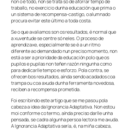
non o é todo, non se trata só de aforrar tempo de
traballo, no exercicio dunha educación que prima o
un sistema de recompensa-castigo, o alumnado
procura evitar este último a toda costa.
Se o que avaliamos son os resultados, é normal que
a xuventude se centre só neles. O proceso de
aprendizaxe, especialmente se é a un ritmo
diferente ao demandado nun preciso momento, non
está a ser a prioridade da educación polo que os
pupilos e pupilas non teñen razón ningunha como
para dedicarlle tempo e esforzo. Pola contra, se
ofrecen bos resultados, aínda sendo acadados coa
trampa ou coa axuda dunha ferramenta novedosa,
reciben a recompensa prometida.
Foi escribindo este artigo que se me pasou pola
cabeza a idea da
Ignorancia Adaptativa
. Non estou
moi conforme co termo, aínda preciso darlle unha
pensada, se cadra algunha persoa lectora me axuda.
A
Ignorancia Adaptativa
sería, é, na miña cabeza,