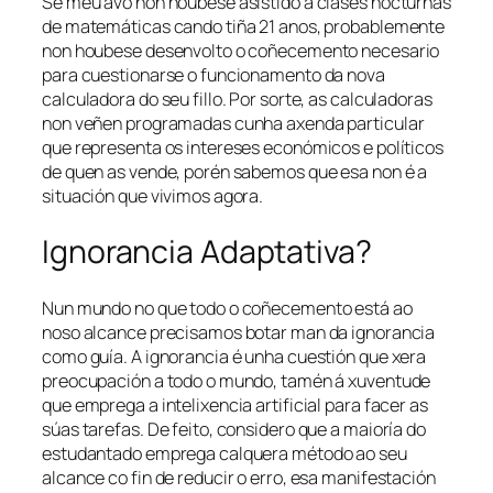
Se meu avó non houbese asistido a clases nocturnas
de matemáticas cando tiña 21 anos, probablemente
non houbese desenvolto o coñecemento necesario
para cuestionarse o funcionamento da nova
calculadora do seu fillo. Por sorte, as calculadoras
non veñen programadas cunha axenda particular
que representa os intereses económicos e políticos
de quen as vende, porén sabemos que esa non é a
situación que vivimos agora.
Ignorancia Adaptativa?
Nun mundo no que todo o coñecemento está ao
noso alcance precisamos botar man da ignorancia
como guía. A ignorancia é unha cuestión que xera
preocupación a todo o mundo, tamén á xuventude
que emprega a intelixencia artificial para facer as
súas tarefas. De feito, considero que a maioría do
estudantado emprega calquera método ao seu
alcance co fin de reducir o erro, esa manifestación