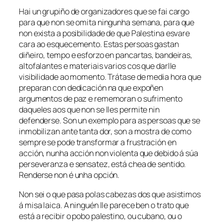
Hai un grupiño de organizadores que se fai cargo
para que non se omita ningunha semana, para que
non exista a posibilidade de que Palestina esvare
cara ao esquecemento. Estas persoas gastan
diñeiro, tempo e esforzo en pancartas, bandeiras,
altofalantes e materiais varios cos que darlle
visibilidade ao momento. Trátase de media hora que
preparan con dedicación na que expoñen
argumentos de paz e rememoran o sufrimento
daqueles aos que non se lles permite nin
defenderse. Son un exemplo para as persoas que se
inmobilizan ante tanta dor, son a mostra de como
sempre se pode transformar a frustración en
acción, nunha acción non violenta que debido á súa
perseveranza e sensatez, está chea de sentido.
Renderse non é unha opción.
Non sei o que pasa polas cabezas dos que asistimos
á misa laica. A ninguén lle parece ben o trato que
está a recibir o pobo palestino, ou cubano, ou o