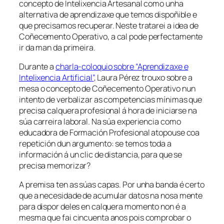
concepto de Intelixencia Artesanal como unha
alternativa de aprendizaxe que temos dispoñible e
que precisamos recuperar. Neste tratarei a idea de
Coñecemento Operativo,
a cal pode perfectamente
ir da man da primeira.
Durante a
charla-coloquio sobre “Aprendizaxe e
Intelixencia Artificial”
, Laura Pérez trouxo sobre a
mesa o concepto de
Coñecemento Operativo
nun
intento de verbalizar as competencias mínimas que
precisa calquera profesional á hora de iniciarse na
súa carreira laboral. Na súa experiencia como
educadora de Formación Profesional atopouse coa
repetición dun argumento:
se temos toda a
información á un clic de distancia, para que se
precisa memorizar?
A premisa ten as súas capas. Por unha banda é certo
que a necesidade de acumular datos na nosa mente
para dispor deles en calquera momento non é a
mesma que fai cincuenta anos pois comprobar o