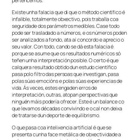
pertencemos.
Existe unha falacia que di que o método científico é
infalible, totalmente obxectivo, pois traballa coa
seguridade dos parámetros medibles. Case todo
pode ser trasladado a números, e os números poden
ser analizados a fondo, ata aí concordo e aprecio o
seu valor. Con todo, cando se dá esta falacia é
porque se asume que os resultados numéricos só
teñen unha interpretación posible. O certo é que
calquera resultado obtido dun estudo científico
pasa polo filtro das persoas que investigan, pasa
polas súas emocións e polas súas experiencias de
vida. Ás veces, estes engaden erros de
interpretación, outras, atopan perspectivas que
ninguén máis podería ofrecer. Este é un balance co
que levamos décadas convivindo e o cal non deixa
de tratarse dun deporte de equilibrismo.
O que pasa coa intelixencia artificial é que se
presenta cunha face metálica de obxectividade a