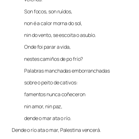
Son focos, son ruídos,
non é a calor morna do sol,
nin do vento, se escoita o asubío.
Onde foi parar a vida,
nestes camiños de po frío?
Palabras manchadas emborranchadas
sobre o peito de cativos:
famentos nunca coñeceron
nin amor, nin paz,
dende o mar ata o río.
Dende o río ata o mar, Palestina vencerá.