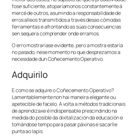
fose suficiente, atoparíamonos constantemente á
mercé de outros, asumindo a responsabilidade de
erros alleos transmitidos a través desas cómodas
ferramentas e afrontando as súas consecuencias
sen sequera comprender onde erramos.
O erro mostraríase evidente, pero a mostra estaría
no pasado, nese momento no que desprezamos a
necesidade dun
Coñecemento Operativo
.
Adquirilo
E como se adquire o
Coñecemento Operativo
?
Lamentablemente non hai maneira elegante ou
apetecible de facelo. A volta a métodos tradicionais
de aprendizaxe é indispensable prescindindo na
medida do posible da dixitalización da educación e
tomándose tempo para pasar páxinas e sacarlle
punta ao lapis.