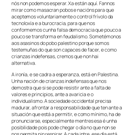
nós non podemos esperar. Xa están aquí. Fannos
mirar como masacran pobos e nacións para que
aceptemos voluntariamente o control frívolo da
tecnoloxía e a burocracia, para que nos
conformemos cunha falsa democracia que pouco a
pouco se transforma en feudalismo. Sometémonos
aos asasinos do pobo palestino porque somos
testemuñas do que son capaces de facer, e como
crianzas indefensas, cremos que non hai
alternativa.
A ironía, e se cadra a esperanza, está en Palestina.
Unha nación de crianzas indefensas que nos
demostra que si se pode resistir ante a falta de
valores e principios, ante a avaricia e o
individualismo. A sociedade occidental precisa
madurar, afrontar a responsabilidade que ten ante a
situación que está a permitir, e como mínimo, ha de
pronunciarse, especialmente mentres esa é unha
posibilidade pois pode chegar o día no que non se
nos permita nin respirar. A cada intre, ese día está