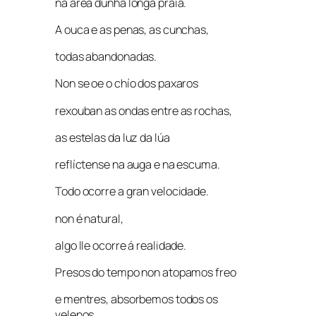
na area dunha longa praia.
A ouca e as penas, as cunchas,
todas abandonadas.
Non se oe o chío dos paxaros
rexouban as ondas entre as rochas,
as estelas da luz da lúa
reflíctense na auga e na escuma.
Todo ocorre a gran velocidade.
non é natural,
algo lle ocorre á realidade.
Presos do tempo non atopamos freo
e mentres, absorbemos todos os
velenos.