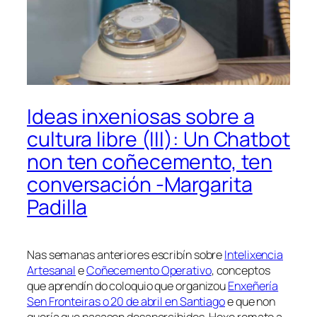
Ideas inxeniosas sobre a
cultura libre (III): Un Chatbot
non ten coñecemento, ten
conversación -Margarita
Padilla
Nas semanas anteriores escribín sobre
Intelixencia
Artesanal
e
Coñecemento Operativo
, conceptos
que aprendín do coloquio que organizou
Enxeñería
Sen Fronteiras o 20 de abril en Santiago
e que non