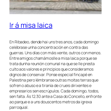
Ir á misa laica
En Ribadeo, dende hai uns tres anos, cada domingo
celébrase unha concentración en contra das
guerras. Uns días con máis xente, outros con menos.
Entre amigos chamámoslle a misa laica porque se
trata dunha reunión comunal na que se lle presta
culto aos valores e principios que consideramos
dignos de conservar. Ponse especial fincapé en
Palestina pero lémbranse outras moitas terras que
sofren o abuso e a tiranía de crueis dirixentes e
empresarios sen escrúpulos. Cada domingo, todos,
sen falta. Ás 12.30 ante a Casa do Concello, enfronte
ao parque e a uns douscentos metros da igrexa
parroquial.