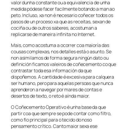
valor dunha constante ou a equivalencia de unha
medida pódese facer facilmente botando a man ao
peto. Incluso, xa non é necesario coñecer todos os
pasos de un proceso xa que as receitas, sexan de
cociña ou de outros saberes, acostuman a
replicarse de maneira infinita no Internet.
Mais, como acostuma a ocorrer coa maioría das
cousas complexas, nos detalles está o asunto. Se
non asimilamos de forma segura ningún dato ou
definición ficamos valeiros de coñecemento co que
contrastar toda esa información da que
dispoñemos. A cantidade é excesiva para calquera
ser humano, pero para aquelas persoas que nunca
aprenderon a navegar por mares de contas e
desertos de texto, o reto é aínda maior.
O
Coñecemento Operativo
é unha base da que
partir coa que sempre se pode contar como filtro,
como fío principal para o tecido do noso
pensamento crítico. Canto maior sexa ese