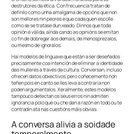
destrutores da ética. Con frecuencia tratan de
definilo como unha amalgama de opcións que non
son mellores nin peores e que cada quen escolle
como se se tratase dun xeado. Dinnos que toda
opinión é válida, aínda cando as opinións se emitan
co fin de dobregar aos demais, de menosprezalos,
ou mesmo de ignoralos.
Hai modelos de linguaxe que están a ser deseñados
precisamente coa intención de eliminar a identidade
das mulleres a través da cultura. Conversan, incluso
ofrecen datos obxectivos, pero coñecemento non
teñen pois en canto se lles leva a contraria non
poden argumentalos. Xeralmente, estes modelos
tampouco detectan os seus erros nin admiten
ignorancia polo que ou che dan a razón en todo ou te
contradín ata nas cuestións máis obvias.
A conversa alivia a soidade
temporalmente