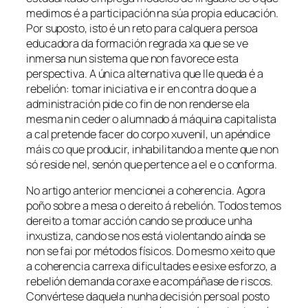
medimos é a participación na súa propia educación.
Por suposto, isto é un reto para calquera persoa
educadora da formación regrada xa que se ve
inmersa nun sistema que non favorece esta
perspectiva. A única alternativa que lle queda é a
rebelión: tomar iniciativa e ir en contra do que a
administración pide co fin de non renderse ela
mesma nin ceder o alumnado á máquina capitalista
a cal pretende facer do corpo xuvenil, un apéndice
máis co que producir, inhabilitando a mente que non
só reside nel, senón que pertence a el e o conforma.
No artigo anterior mencionei a coherencia. Agora
poño sobre a mesa o dereito á rebelión. Todos temos
dereito a tomar acción cando se produce unha
inxustiza, cando se nos está violentando aínda se
non se fai por métodos físicos. Do mesmo xeito que
a coherencia carrexa dificultades e esixe esforzo, a
rebelión demanda coraxe e acompáñase de riscos.
Convértese daquela nunha decisión persoal posto