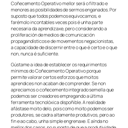
Coñecemento Operativo
mellor será o filtrado e
menores as posibilidades de sermos enganados. Por
suposto que todos podemos equivocarnos, e
farémolo incontables veces pois é unha parte
necesaria da aprendizaxe, pero considerando a
proliferación de medios de comunicación
propagandísticos e de movementos negacionistas,
a capacidade de discernir entre o que é certo e o que
non, nunca é suficiente.
Gústame a idea de establecer os requirimentos
mínimos do
Coñecemento Operativo
porque
permite valorar certos esforzos que moitos
aprendices non acaban de comprender. Se non
apreciamos o coñecemento integrado semella que
podemos ser creadores empregando a última
ferramenta tecnolóxica dispoñible. A realidade
afástase moito delo, pois como moito podemos ser
produtores, se cadra altamente produtivos, pero ao
fin e ao cabo, unha simple engrenaxe. E aínda no
mellor dos casos, no suposto de que a produtividade