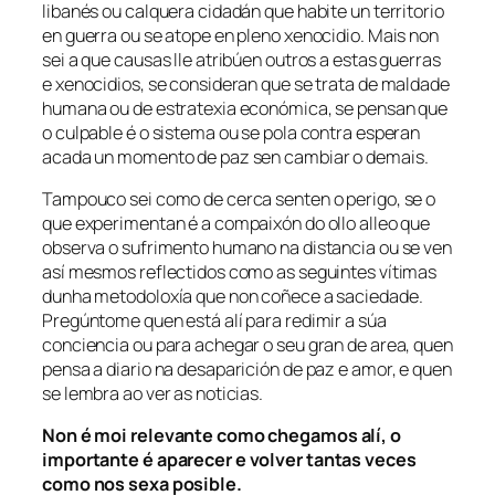
libanés ou calquera cidadán que habite un territorio
en guerra ou se atope en pleno xenocidio. Mais non
sei a que causas lle atribúen outros a estas guerras
e xenocidios, se consideran que se trata de maldade
humana ou de estratexia económica, se pensan que
o culpable é o sistema ou se pola contra esperan
acada un momento de paz sen cambiar o demais.
Tampouco sei como de cerca senten o perigo, se o
que experimentan é a compaixón do ollo alleo que
observa o sufrimento humano na distancia ou se ven
así mesmos reflectidos como as seguintes vítimas
dunha metodoloxía que non coñece a saciedade.
Pregúntome quen está alí para redimir a súa
conciencia ou para achegar o seu gran de area, quen
pensa a diario na desaparición de paz e amor, e quen
se lembra ao ver as noticias.
Non é moi relevante como chegamos alí, o
importante é aparecer e volver tantas veces
como nos sexa posible.