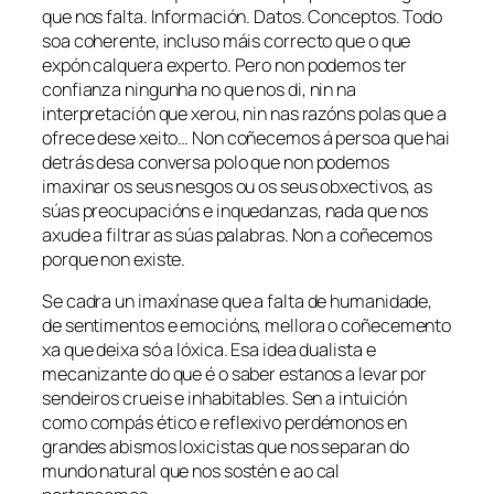
que nos falta. Información. Datos. Conceptos. Todo
soa coherente, incluso máis correcto que o que
expón calquera experto. Pero non podemos ter
confianza ningunha no que nos di, nin na
interpretación que xerou, nin nas razóns polas que a
ofrece dese xeito… Non coñecemos á persoa que hai
detrás desa conversa polo que non podemos
imaxinar os seus nesgos ou os seus obxectivos, as
súas preocupacións e inquedanzas, nada que nos
axude a filtrar as súas palabras. Non a coñecemos
porque non existe.
Se cadra un imaxínase que a falta de humanidade,
de sentimentos e emocións, mellora o coñecemento
xa que deixa só a lóxica. Esa idea dualista e
mecanizante do que é o saber estanos a levar por
sendeiros crueis e inhabitables. Sen a intuición
como compás ético e reflexivo perdémonos en
grandes abismos loxicistas que nos separan do
mundo natural que nos sostén e ao cal