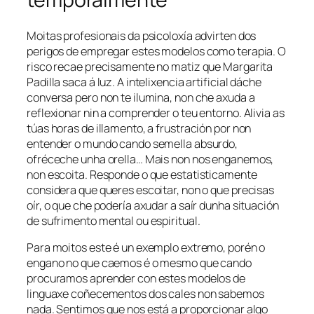
Moitas profesionais da psicoloxía advirten dos
perigos de empregar estes modelos como terapia. O
risco recae precisamente no matiz que Margarita
Padilla saca á luz. A intelixencia artificial dáche
conversa pero non te ilumina, non che axuda a
reflexionar nin a comprender o teu entorno. Alivia as
túas horas de illamento, a frustración por non
entender o mundo cando semella absurdo,
ofréceche unha orella… Mais non nos enganemos,
non escoita. Responde o que estatisticamente
considera que queres escoitar, non o que precisas
oír, o que che podería axudar a saír dunha situación
de sufrimento mental ou espiritual.
Para moitos este é un exemplo extremo, porén o
engano no que caemos é o mesmo que cando
procuramos aprender con estes modelos de
linguaxe coñecementos dos cales non sabemos
nada. Sentimos que nos está a proporcionar algo