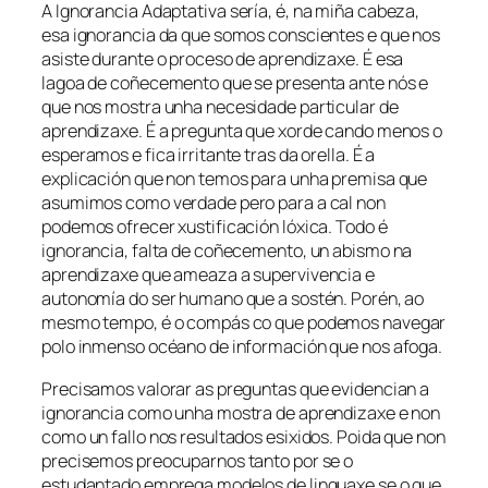
A
Ignorancia Adaptativa
sería, é, na miña cabeza,
esa ignorancia da que somos conscientes e que nos
asiste durante o proceso de aprendizaxe. É esa
lagoa de coñecemento que se presenta ante nós e
que nos mostra unha necesidade particular de
aprendizaxe. É a pregunta que xorde cando menos o
esperamos e fica irritante tras da orella. É a
explicación que non temos para unha premisa que
asumimos como verdade pero para a cal non
podemos ofrecer xustificación lóxica. Todo é
ignorancia, falta de coñecemento, un abismo na
aprendizaxe que ameaza a supervivencia e
autonomía do ser humano que a sostén. Porén, ao
mesmo tempo, é o compás co que podemos navegar
polo inmenso océano de información que nos afoga.
Precisamos valorar as preguntas que evidencian a
ignorancia como unha mostra de aprendizaxe e non
como un fallo nos resultados esixidos. Poida que non
precisemos preocuparnos tanto por se o
estudantado emprega modelos de linguaxe se o que