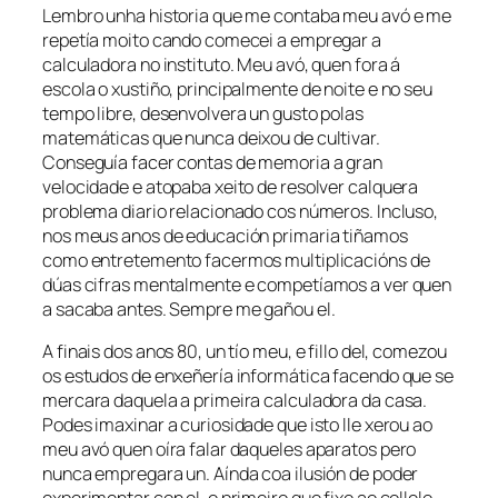
Lembro unha historia que me contaba meu avó e me
repetía moito cando comecei a empregar a
calculadora no instituto. Meu avó, quen fora á
escola o xustiño, principalmente de noite e no seu
tempo libre, desenvolvera un gusto polas
matemáticas que nunca deixou de cultivar.
Conseguía facer contas de memoria a gran
velocidade e atopaba xeito de resolver calquera
problema diario relacionado cos números. Incluso,
nos meus anos de educación primaria tiñamos
como entretemento facermos multiplicacións de
dúas cifras mentalmente e competíamos a ver quen
a sacaba antes. Sempre me gañou el.
A finais dos anos 80, un tío meu, e fillo del, comezou
os estudos de enxeñería informática facendo que se
mercara daquela a primeira calculadora da casa.
Podes imaxinar a curiosidade que isto lle xerou ao
meu avó quen oíra falar daqueles aparatos pero
nunca empregara un. Aínda coa ilusión de poder
experimentar con el, o primeiro que fixo ao collelo