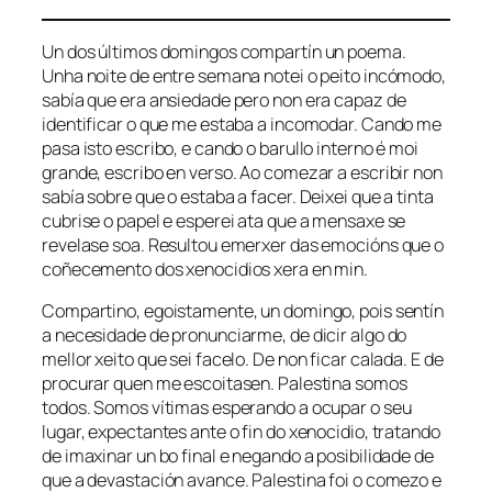
Un dos últimos domingos compartín un poema.
Unha noite de entre semana notei o peito incómodo,
sabía que era ansiedade pero non era capaz de
identificar o que me estaba a incomodar. Cando me
pasa isto escribo, e cando o barullo interno é moi
grande, escribo en verso. Ao comezar a escribir non
sabía sobre que o estaba a facer. Deixei que a tinta
cubrise o papel e esperei ata que a mensaxe se
revelase soa. Resultou emerxer das emocións que o
coñecemento dos xenocidios xera en min.
Compartino, egoistamente, un domingo, pois sentín
a necesidade de pronunciarme, de dicir algo do
mellor xeito que sei facelo. De non ficar calada. E de
procurar quen me escoitasen. Palestina somos
todos. Somos vítimas esperando a ocupar o seu
lugar, expectantes ante o fin do xenocidio, tratando
de imaxinar un bo final e negando a posibilidade de
que a devastación avance. Palestina foi o comezo e