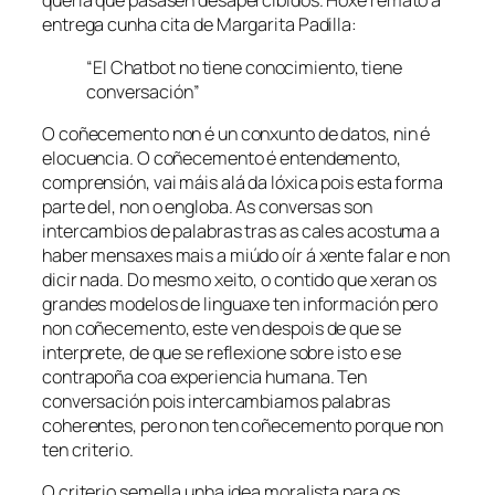
quería que pasasen desapercibidos. Hoxe remato a
entrega cunha cita de Margarita Padilla:
“El Chatbot no tiene conocimiento, tiene
conversación”
O coñecemento non é un conxunto de datos, nin é
elocuencia. O coñecemento é entendemento,
comprensión, vai máis alá da lóxica pois esta forma
parte del, non o engloba. As conversas son
intercambios de palabras tras as cales acostuma a
haber mensaxes mais a miúdo oír á xente falar e non
dicir nada. Do mesmo xeito, o contido que xeran os
grandes modelos de linguaxe ten información pero
non coñecemento, este ven despois de que se
interprete, de que se reflexione sobre isto e se
contrapoña coa experiencia humana. Ten
conversación pois intercambiamos palabras
coherentes, pero non ten coñecemento porque non
ten criterio.
O criterio semella unha idea moralista para os