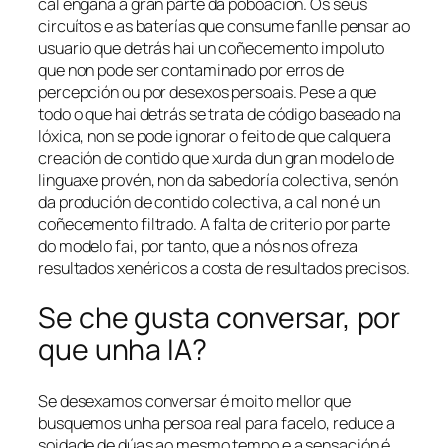
cal engana a gran parte da poboación. Os seus
circuítos e as baterías que consume fanlle pensar ao
usuario que detrás hai un coñecemento impoluto
que non pode ser contaminado por erros de
percepción ou por desexos persoais. Pese a que
todo o que hai detrás se trata de código baseado na
lóxica, non se pode ignorar o feito de que calquera
creación de contido que xurda dun gran modelo de
linguaxe provén, non da sabedoría colectiva, senón
da produción de contido colectiva, a cal non é un
coñecemento filtrado. A falta de criterio por parte
do modelo fai, por tanto, que a nós nos ofreza
resultados xenéricos a costa de resultados precisos.
Se che gusta conversar, por
que unha IA?
Se desexamos conversar é moito mellor que
busquemos unha persoa real para facelo, reduce a
soidade de dúas ao mesmo tempo e a sensación é