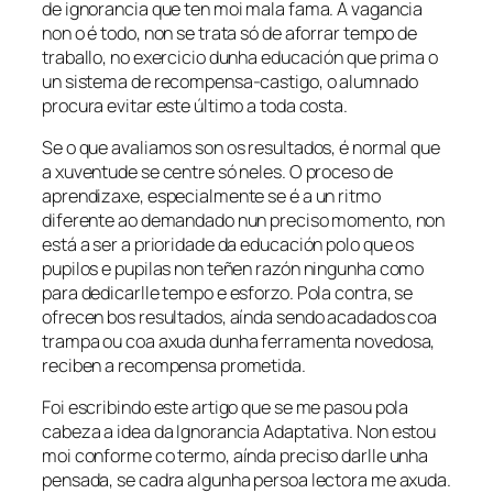
de ignorancia que ten moi mala fama. A vagancia
non o é todo, non se trata só de aforrar tempo de
traballo, no exercicio dunha educación que prima o
un sistema de recompensa-castigo, o alumnado
procura evitar este último a toda costa.
Se o que avaliamos son os resultados, é normal que
a xuventude se centre só neles. O proceso de
aprendizaxe, especialmente se é a un ritmo
diferente ao demandado nun preciso momento, non
está a ser a prioridade da educación polo que os
pupilos e pupilas non teñen razón ningunha como
para dedicarlle tempo e esforzo. Pola contra, se
ofrecen bos resultados, aínda sendo acadados coa
trampa ou coa axuda dunha ferramenta novedosa,
reciben a recompensa prometida.
Foi escribindo este artigo que se me pasou pola
cabeza a idea da
Ignorancia Adaptativa
. Non estou
moi conforme co termo, aínda preciso darlle unha
pensada, se cadra algunha persoa lectora me axuda.