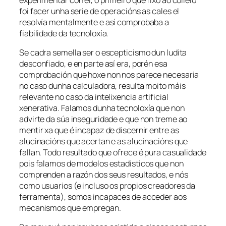
foi facer unha serie de operacións as cales el
resolvía mentalmente e así comprobaba a
fiabilidade da tecnoloxía.
Se cadra semella ser o escepticismo dun ludita
desconfiado, e en parte así era, porén esa
comprobación que hoxe non nos parece necesaria
no caso dunha calculadora, resulta moito máis
relevante no caso da intelixencia artificial
xenerativa. Falamos dunha tecnoloxía que non
advirte da súa inseguridade e que non treme ao
mentir xa que é incapaz de discernir entre as
alucinacións que acertan e as alucinacións que
fallan. Todo resultado que ofrece é pura casualidade
pois falamos de modelos estadísticos que non
comprenden a razón dos seus resultados, e nós
como usuarios (e incluso os propios creadores da
ferramenta), somos incapaces de acceder aos
mecanismos que empregan.