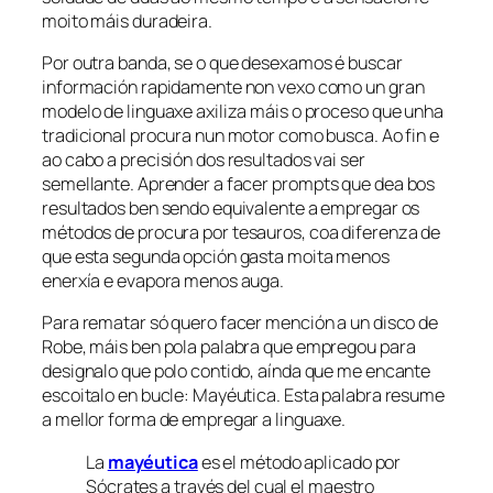
moito máis duradeira.
Por outra banda, se o que desexamos é buscar
información rapidamente non vexo como un gran
modelo de linguaxe axiliza máis o proceso que unha
tradicional procura nun motor como busca. Ao fin e
ao cabo a precisión dos resultados vai ser
semellante. Aprender a facer
prompts
que dea bos
resultados ben sendo equivalente a empregar os
métodos de procura por
tesauros
, coa diferenza de
que esta segunda opción gasta moita menos
enerxía e evapora menos auga.
Para rematar só quero facer mención a un disco de
Robe, máis ben pola palabra que empregou para
designalo que polo contido, aínda que me encante
escoitalo en bucle: Mayéutica. Esta palabra resume
a mellor forma de empregar a linguaxe.
La
mayéutica
es el método aplicado por
Sócrates a través del cual el maestro