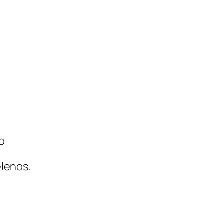
o
lenos.