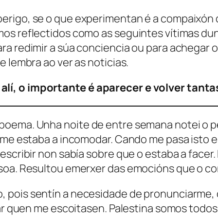
rigo, se o que experimentan é a compaixón d
mos reflectidos como as seguintes vítimas d
a redimir a súa conciencia ou para achegar o
e lembra ao ver as noticias.
lí, o importante é aparecer e volver tanta
poema. Unha noite de entre semana notei o p
 me estaba a incomodar. Cando me pasa isto es
scribir non sabía sobre que o estaba a facer. 
 soa. Resultou emerxer das emocións que o c
pois sentín a necesidade de pronunciarme, de 
urar quen me escoitasen. Palestina somos todo