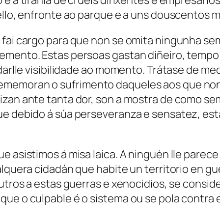
 e a tiranía de crueis dirixentes e empresari
ello, enfronte ao parque e a uns douscentos m
 fai cargo para que non se omita ningunha sem
emento. Estas persoas gastan diñeiro, tempo 
 darlle visibilidade ao momento. Trátase de m
memoran o sufrimento daqueles aos que non s
izan ante tanta dor, son a mostra de como se
ue debido á súa perseveranza e sensatez, es
 asistimos á misa laica. A ninguén lle parece 
alquera cidadán que habite un territorio en gu
 outros a estas guerras e xenocidios, se cons
 que o culpable é o sistema ou se pola contr