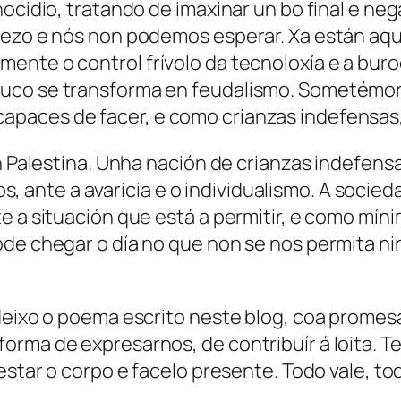
nocidio, tratando de imaxinar un bo final e ne
omezo e nós non podemos esperar. Xa están aq
ente o control frívolo da tecnoloxía e a bu
ouco se transforma en feudalismo. Sometémon
paces de facer, e como crianzas indefensas, 
en Palestina. Unha nación de crianzas indefen
pios, ante a avaricia e o individualismo. A soci
te a situación que está a permitir, e como mí
e chegar o día no que non se nos permita nin r
deixo o poema escrito neste blog, coa promesa
orma de expresarnos, de contribuír á loita. T
restar o corpo e facelo presente. Todo vale, t