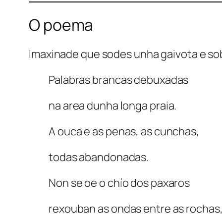
O poema
Imaxinade que sodes unha gaivota e sob
Palabras brancas debuxadas
na area dunha longa praia.
A ouca e as penas, as cunchas,
todas abandonadas.
Non se oe o chío dos paxaros
rexouban as ondas entre as rochas