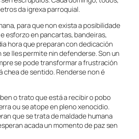
os sen escrúpulos. Cada domingo, todos,
etros da igrexa parroquial.
ana, para que non exista a posibilidade
e esforzo en pancartas, bandeiras,
edia hora que preparan con dedicación
e lles permite nin defenderse. Son un
mpre se pode transformar a frustración
tá chea de sentido. Renderse non é
ben o trato que está a recibir o pobo
erra ou se atope en pleno xenocidio.
ideran que se trata de maldade humana
a esperan acada un momento de paz sen