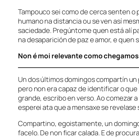
Tampouco sei como de cerca senten o pe
humano na distancia ou se ven así mes
saciedade. Pregúntome quen está alí par
na desaparición de paz e amor, e quen s
Non é moi relevante como chegamos a
Un dos últimos domingos compartín un 
pero non era capaz de identificar o que
grande, escribo en verso. Ao comezar a e
esperei ata que a mensaxe se revelase
Compartino, egoistamente, un domingo, 
facelo. De non ficar calada. E de proc