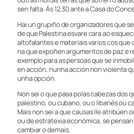
outras moitas terras que sofren o abuso
sen falta. Ás 12.30 ante a Casa do Conc
Hai un grupiño de organizadores que se
de que Palestina esvare cara ao esquec
altofalantes e materiais varios cos que
na que expoñen argumentos de paz e re
exemplo para as persoas que se inmobil
en acción, nunha acción non violenta q
unha opción.
Non sei o que pasa polas cabezas dos que
palestino, ou cubano, ou o libanés ou c
Mais non sei a que causas lle atribúen
ou de estratexia económica, se pensan
cambiar o demais.