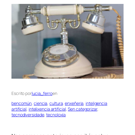
Escrito por
lucia_ferro
en
bencomún
, 
ciencia
, 
cultura
, 
enxeñeria
, 
inteligencia
artificial
, 
intelixencia artificial
, 
Sen categorizar
, 
tecnodiversidade
, 
tecnoloxía