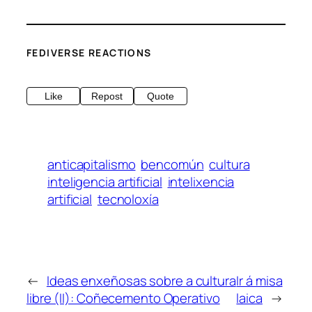
FEDIVERSE REACTIONS
Like
Repost
Quote
anticapitalismo
bencomún
cultura
inteligencia artificial
intelixencia
artificial
tecnoloxía
←
Ideas enxeñosas sobre a cultura
Ir á misa
libre (II): Coñecemento Operativo
laica
→