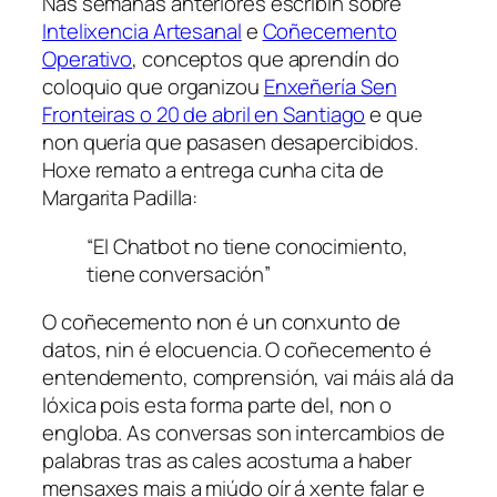
Nas semanas anteriores escribín sobre
Intelixencia Artesanal
e
Coñecemento
Operativo
, conceptos que aprendín do
coloquio que organizou
Enxeñería Sen
Fronteiras o 20 de abril en Santiago
e que
non quería que pasasen desapercibidos.
Hoxe remato a entrega cunha cita de
Margarita Padilla:
“El Chatbot no tiene conocimiento,
tiene conversación”
O coñecemento non é un conxunto de
datos, nin é elocuencia. O coñecemento é
entendemento, comprensión, vai máis alá da
lóxica pois esta forma parte del, non o
engloba. As conversas son intercambios de
palabras tras as cales acostuma a haber
mensaxes mais a miúdo oír á xente falar e