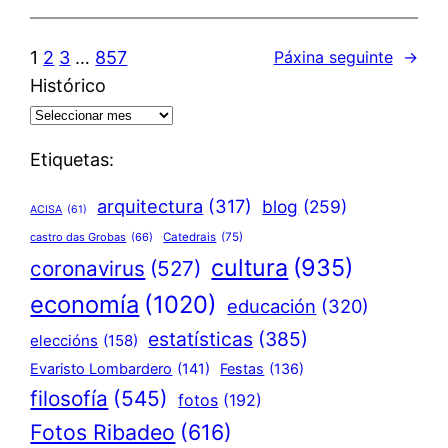
1
2
3
…
857
Páxina seguinte
→
Histórico
Etiquetas:
arquitectura
(317)
blog
(259)
ACISA
(61)
castro das Grobas
(66)
Catedrais
(75)
cultura
(935)
coronavirus
(527)
economía
(1020)
educación
(320)
estatísticas
(385)
eleccións
(158)
Evaristo Lombardero
(141)
Festas
(136)
filosofía
(545)
fotos
(192)
Fotos Ribadeo
(616)