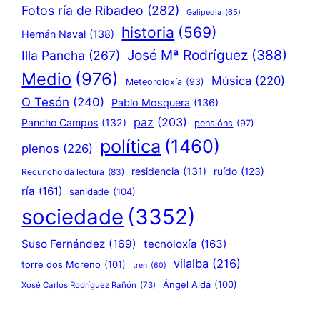
Fotos ría de Ribadeo
(282)
Galipedia
(65)
historia
(569)
Hernán Naval
(138)
José Mª Rodríguez
(388)
Illa Pancha
(267)
Medio
(976)
Música
(220)
Meteoroloxía
(93)
O Tesón
(240)
Pablo Mosquera
(136)
paz
(203)
Pancho Campos
(132)
pensións
(97)
política
(1460)
plenos
(226)
residencia
(131)
ruído
(123)
Recuncho da lectura
(83)
ría
(161)
sanidade
(104)
sociedade
(3352)
Suso Fernández
(169)
tecnoloxía
(163)
vilalba
(216)
torre dos Moreno
(101)
tren
(60)
Ángel Alda
(100)
Xosé Carlos Rodríguez Rañón
(73)