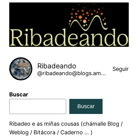
Saltar
ao
contido
Ribadeando
Seguir
@ribadeando@blogs.amarinha.gal
Buscar
Buscar
Ribadeo e as miñas cousas (chámalle Blog /
Weblog / Bitácora / Caderno … )