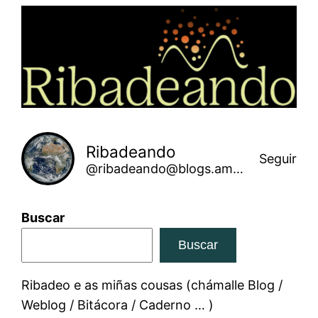
Saltar
ao
contido
Ribadeando
Seguir
@ribadeando@blogs.amarinha.gal
Buscar
Buscar
Ribadeo e as miñas cousas (chámalle Blog /
Weblog / Bitácora / Caderno … )