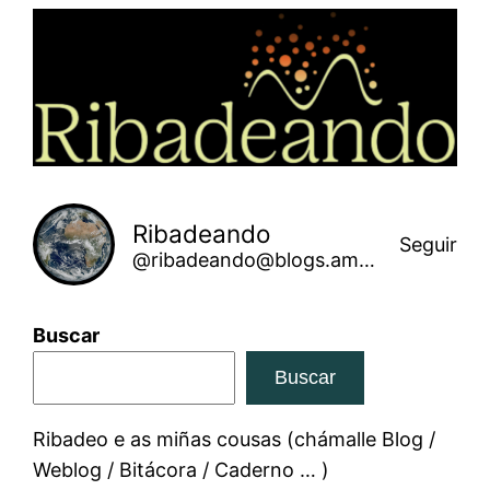
Saltar
ao
contido
Ribadeando
Seguir
@ribadeando@blogs.amarinha.gal
Buscar
Buscar
Ribadeo e as miñas cousas (chámalle Blog /
Weblog / Bitácora / Caderno … )