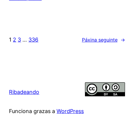
1
2
3
…
336
Páxina seguinte
→
Ribadeando
Funciona grazas a
WordPress