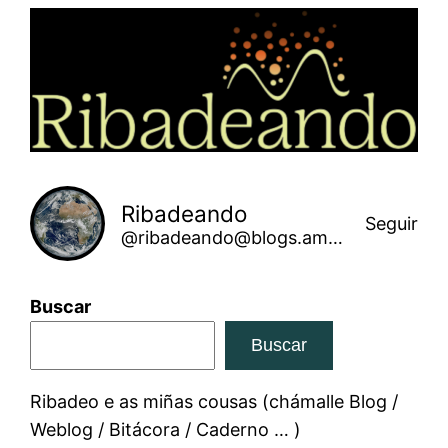
Saltar
ao
contido
Ribadeando
Seguir
@ribadeando@blogs.amarinha.gal
Buscar
Buscar
Ribadeo e as miñas cousas (chámalle Blog /
Weblog / Bitácora / Caderno … )