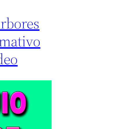
Árbores
rmativo
deo