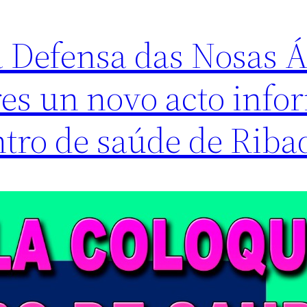
a Defensa das Nosas 
es un novo acto info
ntro de saúde de Riba