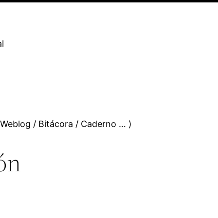
l
 Weblog / Bitácora / Caderno … )
ón