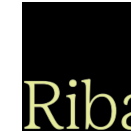
Saltar
ao
contido