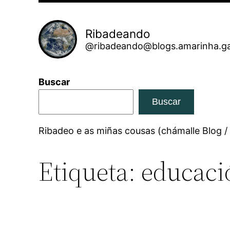
Ribadeando
@ribadeando@blogs.amarinha.ga
Buscar
Buscar
Ribadeo e as miñas cousas (chámalle Blog /
Etiqueta:
educaci