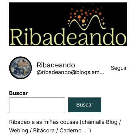
Saltar
ao
contido
Ribadeando
Seguir
@ribadeando@blogs.amarinha.gal
Buscar
Buscar
Ribadeo e as miñas cousas (chámalle Blog /
Weblog / Bitácora / Caderno … )