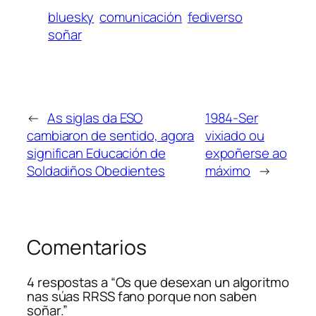
bluesky
comunicación
fediverso
soñar
←
As siglas da ESO
1984-Ser
cambiaron de sentido, agora
vixiado ou
significan Educación de
expoñerse ao
Soldadiños Obedientes
máximo
→
Comentarios
4 respostas a “Os que desexan un algoritmo
nas súas RRSS fano porque non saben
soñar.”