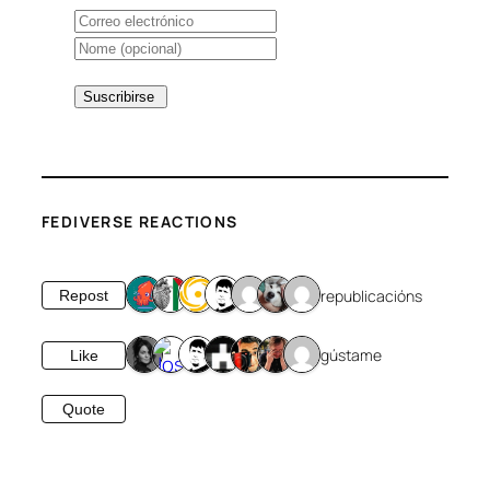
FEDIVERSE REACTIONS
7 republicacións
Repost
7 gústame
Like
Quote