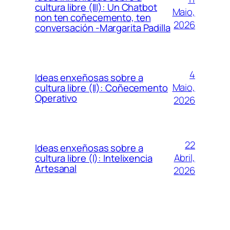
cultura libre (III): Un Chatbot
Maio,
non ten coñecemento, ten
2026
conversación -Margarita Padilla
4
Ideas enxeñosas sobre a
Maio,
cultura libre (II): Coñecemento
Operativo
2026
22
Ideas enxeñosas sobre a
Abril,
cultura libre (I): Intelixencia
Artesanal
2026