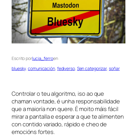
Escrito por
lucia_ferro
en
bluesky
, 
comunicación
, 
fediverso
, 
Sen categorizar
, 
soñar
Controlar o teu algoritmo, iso ao que
chaman vontade, é unha responsabilidade
que a maioría non quere. É moito máis fácil
mirar a pantalla e esperar a que te alimenten
con contido variado, rápido e cheo de
emocións fortes.