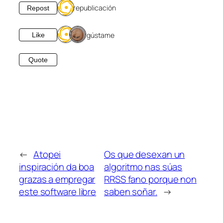
1 republicación
Repost
2 gústame
Like
Quote
←
Atopei
Os que desexan un
inspiración da boa
algoritmo nas súas
grazas a empregar
RRSS fano porque non
este software libre
saben soñar.
→