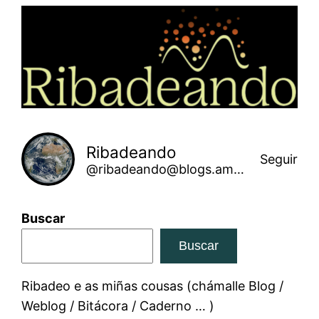
Saltar
ao
contido
Ribadeando
Seguir
@ribadeando@blogs.amarinha.gal
Buscar
Buscar
Ribadeo e as miñas cousas (chámalle Blog /
Weblog / Bitácora / Caderno … )