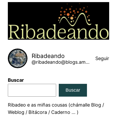
Saltar
ao
contido
Ribadeando
Seguir
@ribadeando@blogs.amarinha.gal
Buscar
Buscar
Ribadeo e as miñas cousas (chámalle Blog /
Weblog / Bitácora / Caderno … )