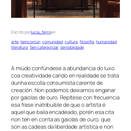
Escrito por
lucia_ferro
en
arte
, 
bencomún
, 
comunidad
, 
cultura
, 
filosofía
, 
humanidad
, 
literatura
, 
Sen categorizar
, 
sensibilidade
A miúdo confúndese a abundancia do luxo
coa creatividade cando en realidade se trata
dunha escolla consumista carente de
creación. Non podemos deixarnos enganar
por gaiolas de ouro. Repítese con frecuencia
esa frase
inatribuíble
de que
o artista é
aquel que baila encadeado
, porén esa cita
non ten en conta as gaiolas de ouro, que
son as cadeas da liberdade artística e non