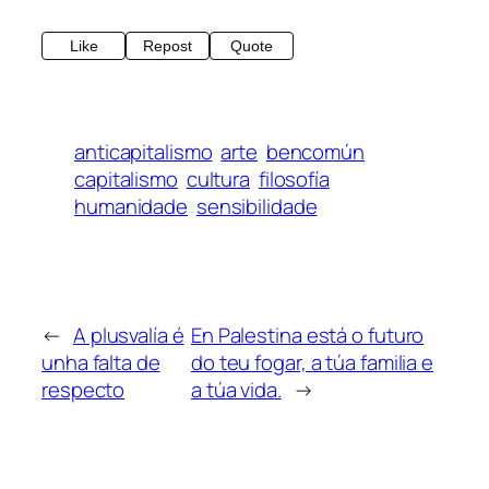
Like
Repost
Quote
anticapitalismo
arte
bencomún
capitalismo
cultura
filosofía
humanidade
sensibilidade
←
A plusvalía é
En Palestina está o futuro
unha falta de
do teu fogar, a túa familia e
respecto
a túa vida.
→