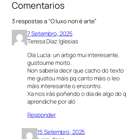
Comentarios
3 respostas a “O luxo non é arte”
7 Setembro, 2025
Teresa Díaz Iglesias
Ola Lucía: un artigo mui interesante,
gustoume moito.
Non sabería decir que cacho do texto
me gustou màis pq canto máis o leo
màis interesante o encontro.
Xa nos iràs poñendo o día de algo do q
aprendiche por aló
Responder
15 Setembro, 2025