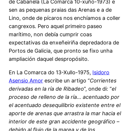
de Cabanela (La Comarca 10-xuño-1973) e
sen as pequenas praias das Arenas e a de
Lino, onde de pícaros nos enchíamos a coller
cangrexos. Pero aquel primeiro paseo
marítimo, non debía cumprir coas
expectativas da enxeñeiriña depredadora de
Portos de Galicia, que pronto se fixo unha
ampliación daquel despropósito.
En La Comarca do 13-Xullo-1975,
Isidoro
Asensio Amor
escribe un artigo “
Corrientes
derivadas en la ría de Ribadeo
”, onde di: “
el
proceso de relleno de la ría… acentuado por
el acentuado desequilibrio existente entre el
aporte de arenas que arrastra la mar hacia el
interior de este gran accidente geográfico –
debido al flujo de la marea y de los