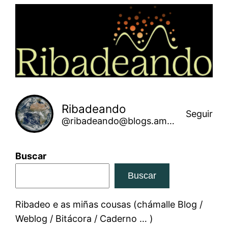
Saltar
ao
contido
Ribadeando
Seguir
@ribadeando@blogs.amarinha.gal
Buscar
Buscar
Ribadeo e as miñas cousas (chámalle Blog /
Weblog / Bitácora / Caderno … )