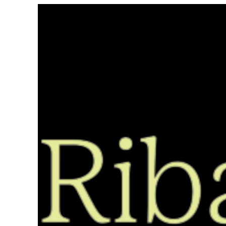
Saltar
ao
contido