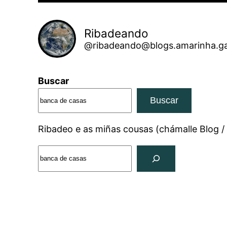
Ribadeando
@ribadeando@blogs.amarinha.ga
Buscar
Buscar
Ribadeo e as miñas cousas (chámalle Blog /
Search