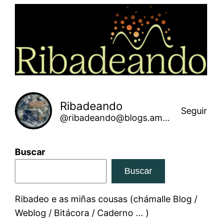
Saltar
ao
contido
Ribadeando
Seguir
@ribadeando@blogs.amarinha.gal
Buscar
Buscar
Ribadeo e as miñas cousas (chámalle Blog /
Weblog / Bitácora / Caderno … )