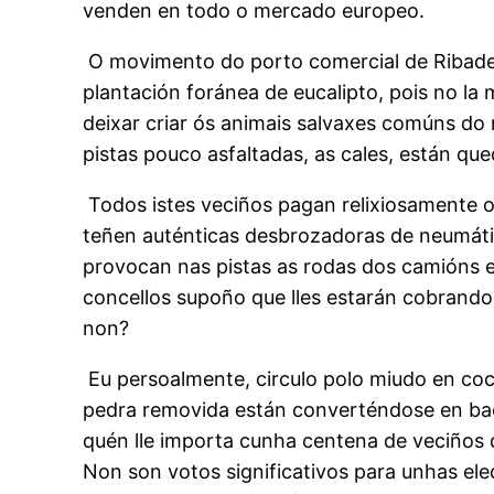
venden en todo o mercado europeo.
O movimento do porto comercial de Ribadeo
plantación foránea de eucalipto, pois no la
deixar criar ós animais salvaxes comúns do
pistas pouco asfaltadas, as cales, están qu
Todos istes veciños pagan relixiosamente os
teñen auténticas desbrozadoras de neumátic
provocan nas pistas as rodas dos camións e 
concellos supoño que lles estarán cobrando
non?
Eu persoalmente, circulo polo miudo en coc
pedra removida están converténdose en bac
quén lle importa cunha centena de veciños
Non son votos significativos para unhas ele