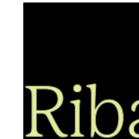
Saltar
ao
contido