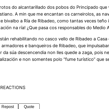
rotos do alcantarillado dos pobos do Principado que 
istiano. A min que me encantan os carneirolos, as nav
iste bivalbo a Ría de Ribadeo, como tantas veces teñ
 natación na ría! ¿Que pasa cos responsables do Medio
están rehabilitando no casco vello de Ribadeo a Cas
 armadores e banqueiros de Ribadeo, que impulsaban
 da súa descencendia non lles quede a zaga, pois n
ialización e non somentes polo “fume turístico” que 
 REACTIONS
Repost
Quote