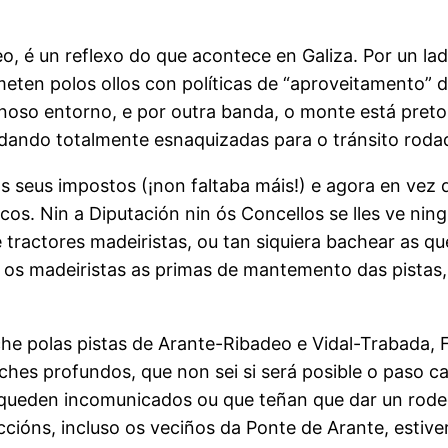
, é un reflexo do que acontece en Galiza. Por un l
 meten polos ollos con políticas de “aproveitamento”
 noso entorno, e por outra banda, o monte está pret
edando totalmente esnaquizadas para o tránsito rodad
 seus impostos (¡non faltaba máis!) e agora en vez d
os. Nin a Diputación nin ós Concellos se lles ve nin
tractores madeiristas, ou tan siquiera bachear as qu
 os madeiristas as primas de mantemento das pistas
he polas pistas de Arante-Ribadeo e Vidal-Trabada, 
hes profundos, que non sei si será posible o paso c
 queden incomunicados ou que teñan que dar un rodeo
ccións, incluso os veciños da Ponte de Arante, estive