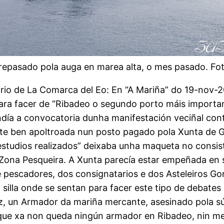
brepasado pola auga en marea alta, o mes pasado. Fo
o de La Comarca del Eo: En “A Mariña” do 19-nov-20
para facer de “Ribadeo o segundo porto máis importa
ondía a convocatoria dunha manifestación veciñal con
te ben apoltroada nun posto pagado pola Xunta de Gal
estudios realizados” deixaba unha maqueta no consis
Zona Pesqueira. A Xunta parecía estar empeñada en s
e pescadores, dos consignatarios e dos Asteleiros Go
 silla onde se sentan para facer este tipo de debates
, un Armador da mariña mercante, asesinado pola súa
que xa non queda ningún armador en Ribadeo, nin me