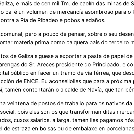
aliza, e máis de cen mil Tm. de caolín das minas de S
. o cal é un volumen de mercancía asombroso para o 
ontra a Ría de Ribadeo e pobos aledaños.
comunal, pero a pouco de pensar, sobre o seu desen
portar materia prima como calquera país do terceiro 
rtos de Galiza siguese a exportar a pasta de papel 
rengas do Sr. Areces presidente do Principado, e co
tal público en facer un tramo de vía férrea, que des
ucción de ENCE. Eu aconsellolles que para a próxima
í, tamén contentarán o alcalde de Navía, que tan bé
ha veintena de postos de traballo para os nativos d
 social, pois eles son os que transforman ditas mer
dos, cuxos salarios, a larga, tamén lles pagamos nó
l de estraza en bolsas ou de embalaxe en porcelanas 