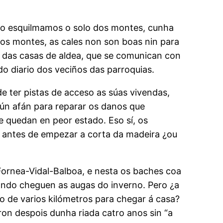
ado esquilmamos o solo dos montes, cunha
 dos montes, as cales non son boas nin para
o das casas de aldea, que se comunican con
o diario dos veciños das parroquias.
e ter pistas de acceso as súas vivendas,
gún afán para reparar os danos que
e quedan en peor estado. Eso sí, os
, antes de empezar a corta da madeira ¿ou
Fornea-Vidal-Balboa, e nesta os baches coa
ando cheguen as augas do inverno. Pero ¿a
 de varios kilómetros para chegar á casa?
ron despois dunha riada catro anos sin “a