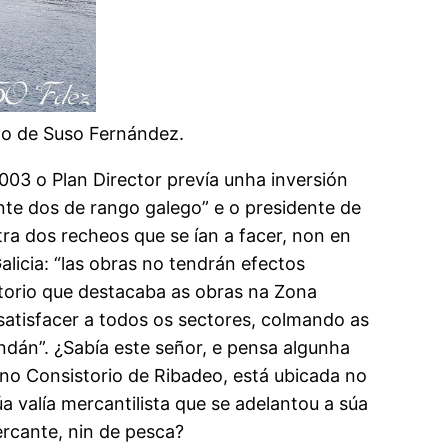
to de Suso Fernández.
03 o Plan Director prevía unha inversión
nte dos de rango galego” e o presidente de
tra dos recheos que se ían a facer, non en
icia: “las obras no tendrán efectos
torio que destacaba as obras na Zona
atisfacer a todos os sectores, colmando as
ndán”. ¿Sabía este señor, e pensa algunha
 no Consistorio de Ribadeo, está ubicada no
 valía mercantilista que se adelantou a súa
rcante, nin de pesca?