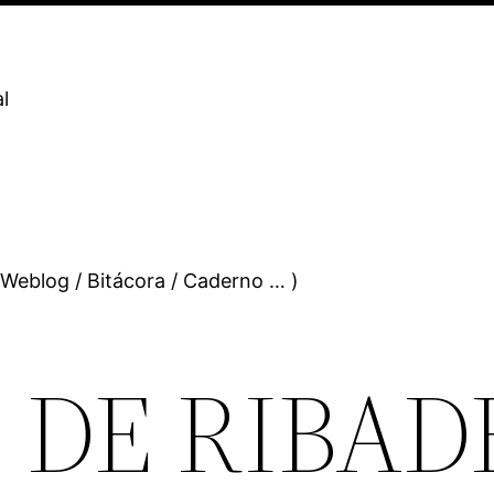
l
 Weblog / Bitácora / Caderno … )
 DE RIBAD