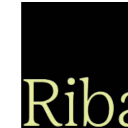
Saltar
ao
contido