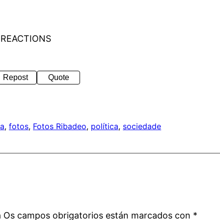
 REACTIONS
Repost
Quote
ra
, 
fotos
, 
Fotos Ribadeo
, 
política
, 
sociedade
a
á
Os campos obrigatorios están marcados con
*