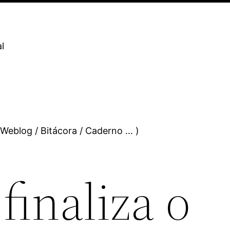
l
 Weblog / Bitácora / Caderno … )
finaliza o