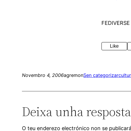
FEDIVERSE
Like
Novembro 4, 2006
agremon
Sen categorizar
cultu
Deixa unha respost
O teu enderezo electrónico non se publicar