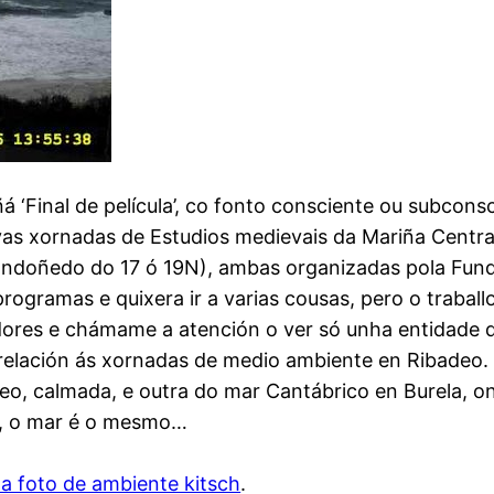
ñá ‘Final de película’, co fonto consciente ou subco
ovas xornadas de Estudios medievais da Mariña Centra
Mondoñedo do 17 ó 19N), ambas organizadas pola Fund
programas e quixera ir a varias cousas, pero o traball
res e chámame a atención o ver só unha entidade do 
relación ás xornadas de medio ambiente en Ribadeo.
deo, calmada, e outra do mar Cantábrico en Burela, 
s, o mar é o mesmo…
a foto de ambiente kitsch
.