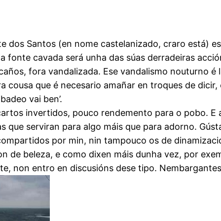
e dos Santos (en nome castelanizado, craro está) es
 a fonte cavada será unha das súas derradeiras acci
 caños, fora vandalizada. Ese vandalismo nouturno 
tra cousa que é necesario amañar en troques de dicir,
badeo vai ben’.
cartos invertidos, pouco rendemento para o pobo. E 
 que serviran para algo máis que para adorno. Gústa
ompartidos por min, nin tampouco os de dinamizació
on de beleza, e como dixen máis dunha vez, por exe
nte, non entro en discusións dese tipo. Nembargantes