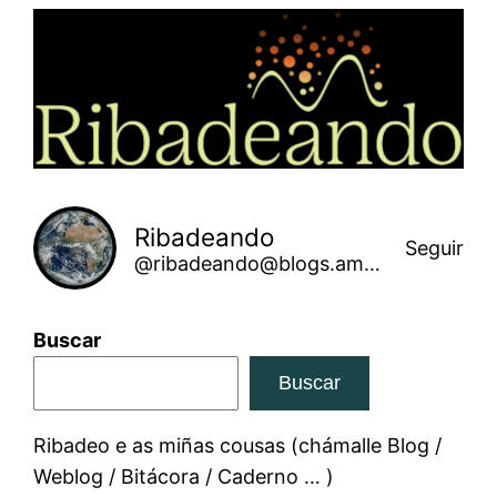
Saltar
ao
contido
Ribadeando
Seguir
@ribadeando@blogs.amarinha.gal
Buscar
Buscar
Ribadeo e as miñas cousas (chámalle Blog /
Weblog / Bitácora / Caderno … )