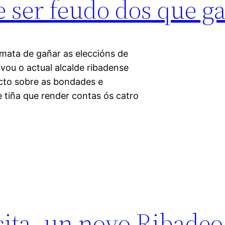
e ser feudo dos que g
emata de gañar as eleccións de
vou o actual alcalde ribadense
cto sobre as bondades e
 tiña que render contas ós catro
cita, un novo Ribadeo