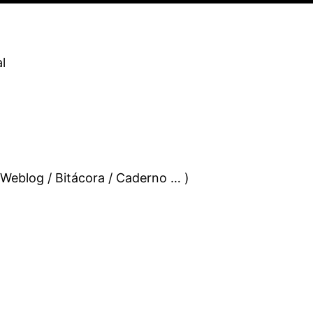
l
 Weblog / Bitácora / Caderno … )