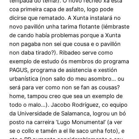
tempada do tema!). O novo recheo xa está
coa primeira capa de asfalto, logo pode
dicirse que rematado. A Xunta instalará no
novo pavillón unha tarima flotante (lémbraste
de cando había problemas porque a Xunta
non pagaba non sei que cousa e o pavillón
non daba tirado?). Ribadeo serve como
exemplo de estudo ós membros do programa
PAGUS, programa de asistencia e xestión
urbanística (non sallo do meu asombro… ou
será para ver como non se fan as cousas?
home, tampou creo que sea un exemplo de
todo o malo…). Jacobo Rodríguez, co equipo
da Universidade de Salamanca, logrou un bó
posto na carreira ‘Lugo Monumental’ (a ver
se o collo e tamén a el lle saco unha foto), e