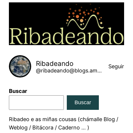
Saltar
ao
contido
Ribadeando
Seguir
@ribadeando@blogs.amarinha.gal
Buscar
Buscar
Ribadeo e as miñas cousas (chámalle Blog /
Weblog / Bitácora / Caderno … )