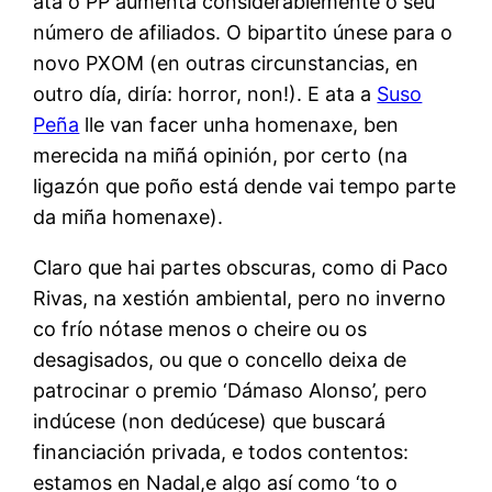
ata o PP aumenta considerablemente o seu
número de afiliados. O bipartito únese para o
novo PXOM (en outras circunstancias, en
outro día, diría: horror, non!). E ata a
Suso
Peña
lle van facer unha homenaxe, ben
merecida na miñá opinión, por certo (na
ligazón que poño está dende vai tempo parte
da miña homenaxe).
Claro que hai partes obscuras, como di Paco
Rivas, na xestión ambiental, pero no inverno
co frío nótase menos o cheire ou os
desagisados, ou que o concello deixa de
patrocinar o premio ‘Dámaso Alonso’, pero
indúcese (non dedúcese) que buscará
financiación privada, e todos contentos:
estamos en Nadal,e algo así como ‘to o