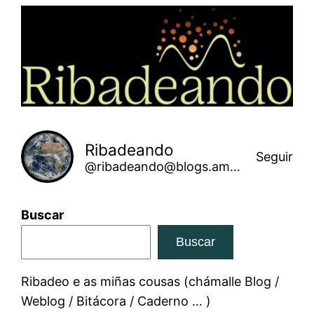
Saltar
ao
contido
Ribadeando
Seguir
@ribadeando@blogs.amarinha.gal
Buscar
Buscar
Ribadeo e as miñas cousas (chámalle Blog /
Weblog / Bitácora / Caderno … )