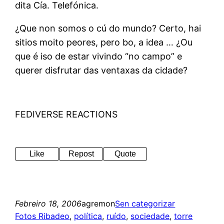
dita Cía. Telefónica.
¿Que non somos o cú do mundo? Certo, hai
sitios moito peores, pero bo, a idea … ¿Ou
que é iso de estar vivindo “no campo” e
querer disfrutar das ventaxas da cidade?
FEDIVERSE REACTIONS
Like
Repost
Quote
Febreiro 18, 2006
agremon
Sen categorizar
Fotos Ribadeo
, 
política
, 
ruído
, 
sociedade
, 
torre