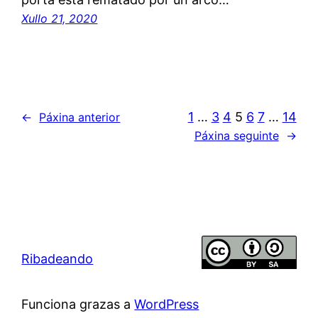
Xullo 21, 2020
1
…
3
4
5
6
7
…
14
←
Páxina anterior
Páxina seguinte
→
Ribadeando
Funciona grazas a
WordPress