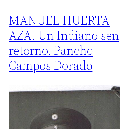
MANUEL HUERTA
AZA. Un Indiano sen
retorno. Pancho
Campos Dorado