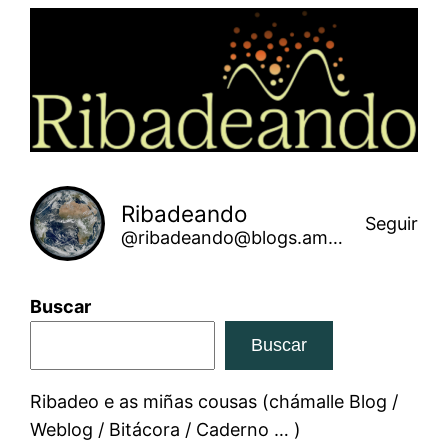
Saltar
ao
contido
Ribadeando
Seguir
@ribadeando@blogs.amarinha.gal
Buscar
Buscar
Ribadeo e as miñas cousas (chámalle Blog /
Weblog / Bitácora / Caderno … )