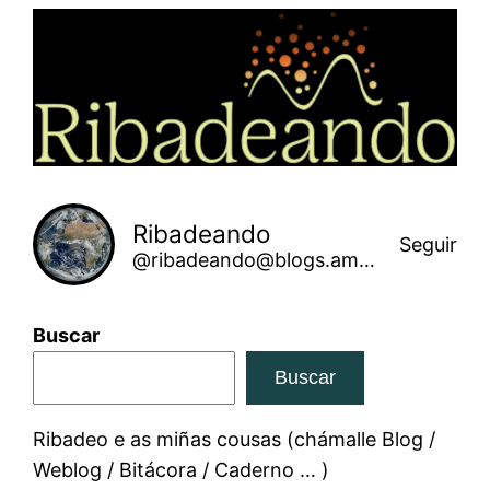
Saltar
ao
contido
Ribadeando
Seguir
@ribadeando@blogs.amarinha.gal
Buscar
Buscar
Ribadeo e as miñas cousas (chámalle Blog /
Weblog / Bitácora / Caderno … )