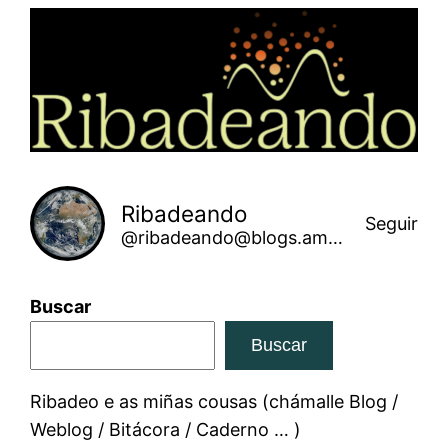
Saltar
ao
contido
Ribadeando
Seguir
@ribadeando@blogs.amarinha.gal
Buscar
Buscar
Ribadeo e as miñas cousas (chámalle Blog /
Weblog / Bitácora / Caderno … )