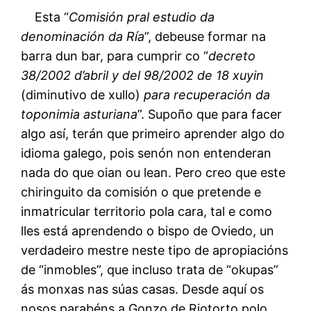
Esta “
Comisión pral estudio da
denominación da Ría
”, debeuse formar na
barra dun bar, para cumprir co “
decreto
38/2002 d’abril y del 98/2002 de 18 xuyin
(diminutivo de xullo)
para recuperación da
toponimia asturiana
”. Supoño que para facer
algo así, terán que primeiro aprender algo do
idioma galego, pois senón non entenderan
nada do que oian ou lean. Pero creo que este
chiringuito da comisión o que pretende e
inmatricular territorio pola cara, tal e como
lles está aprendendo o bispo de Oviedo, un
verdadeiro mestre neste tipo de apropiacións
de “inmobles”, que incluso trata de “okupas”
ás monxas nas súas casas. Desde aquí os
nosos parabéns a Gonzo de Riotorto polo