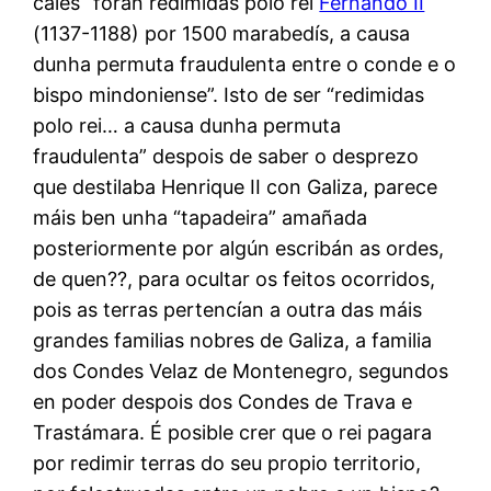
cales “foran redimidas polo rei
Fernando II
(1137-1188) por 1500 marabedís, a causa
dunha permuta fraudulenta entre o conde e o
bispo mindoniense”. Isto de ser “redimidas
polo rei… a causa dunha permuta
fraudulenta” despois de saber o desprezo
que destilaba Henrique II con Galiza, parece
máis ben unha “tapadeira” amañada
posteriormente por algún escribán as ordes,
de quen??, para ocultar os feitos ocorridos,
pois as terras pertencían a outra das máis
grandes familias nobres de Galiza, a familia
dos Condes Velaz de Montenegro, segundos
en poder despois dos Condes de Trava e
Trastámara. É posible crer que o rei pagara
por redimir terras do seu propio territorio,