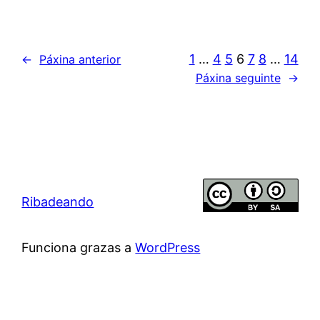
1
…
4
5
6
7
8
…
14
←
Páxina anterior
Páxina seguinte
→
Ribadeando
Funciona grazas a
WordPress