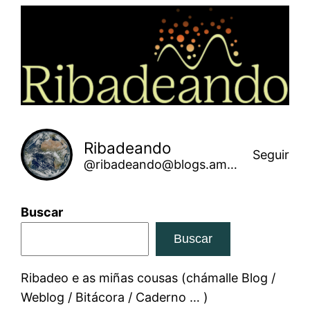
Saltar
ao
contido
Ribadeando
Seguir
@ribadeando@blogs.amarinha.gal
Buscar
Buscar
Ribadeo e as miñas cousas (chámalle Blog /
Weblog / Bitácora / Caderno … )