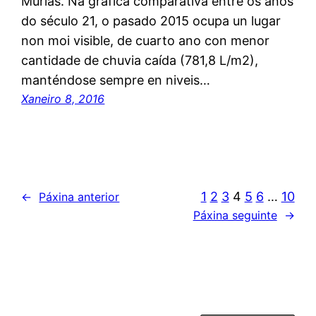
Murias. Na gráfica comparativa entre os anos
do século 21, o pasado 2015 ocupa un lugar
non moi visible, de cuarto ano con menor
cantidade de chuvia caída (781,8 L/m2),
manténdose sempre en niveis…
Xaneiro 8, 2016
1
2
3
4
5
6
…
10
←
Páxina anterior
Páxina seguinte
→