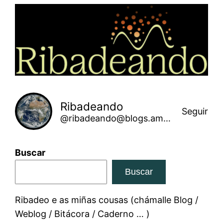
Saltar
ao
contido
Ribadeando
Seguir
@ribadeando@blogs.amarinha.gal
Buscar
Buscar
Ribadeo e as miñas cousas (chámalle Blog /
Weblog / Bitácora / Caderno … )