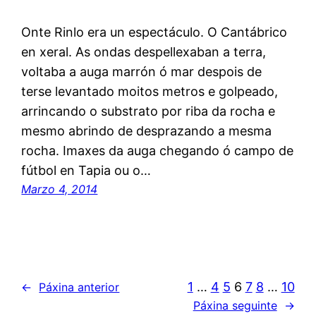
Onte Rinlo era un espectáculo. O Cantábrico
en xeral. As ondas despellexaban a terra,
voltaba a auga marrón ó mar despois de
terse levantado moitos metros e golpeado,
arrincando o substrato por riba da rocha e
mesmo abrindo de desprazando a mesma
rocha. Imaxes da auga chegando ó campo de
fútbol en Tapia ou o…
Marzo 4, 2014
1
…
4
5
6
7
8
…
10
←
Páxina anterior
Páxina seguinte
→