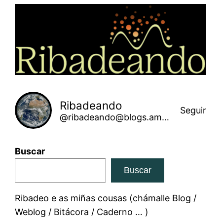
Saltar
ao
contido
Ribadeando
Seguir
@ribadeando@blogs.amarinha.gal
Buscar
Buscar
Ribadeo e as miñas cousas (chámalle Blog /
Weblog / Bitácora / Caderno … )