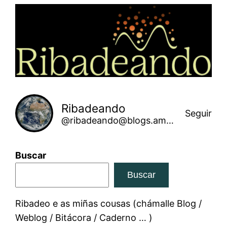
Saltar
ao
contido
Ribadeando
Seguir
@ribadeando@blogs.amarinha.gal
Buscar
Buscar
Ribadeo e as miñas cousas (chámalle Blog /
Weblog / Bitácora / Caderno … )