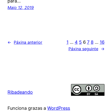
para…
Maio 12, 2019
1
…
4
5
6
7
8
…
16
←
Páxina anterior
Páxina seguinte
→
Ribadeando
Funciona grazas a
WordPress