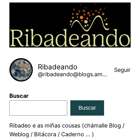
Saltar
ao
contido
Ribadeando
Seguir
@ribadeando@blogs.amarinha.gal
Buscar
Buscar
Ribadeo e as miñas cousas (chámalle Blog /
Weblog / Bitácora / Caderno … )