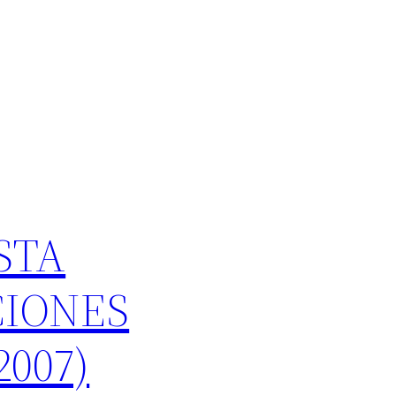
STA
CIONES
2007)