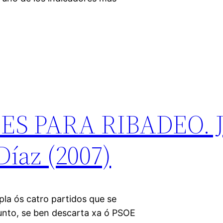
S PARA RIBADEO. J
Díaz (2007)
la ós catro partidos que se
unto, se ben descarta xa ó PSOE