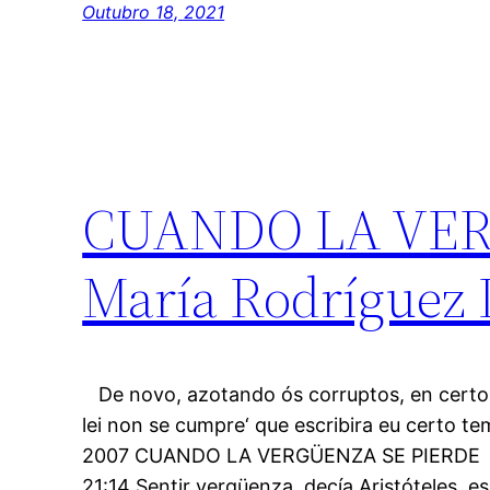
Outubro 18, 2021
CUANDO LA VERG
María Rodríguez 
De novo, azotando ós corruptos, en certo x
lei non se cumpre‘ que escribira eu certo te
2007 CUANDO LA VERGÜENZA SE PIERDE Pub
21:14 Sentir vergüenza, decía Aristóteles, e