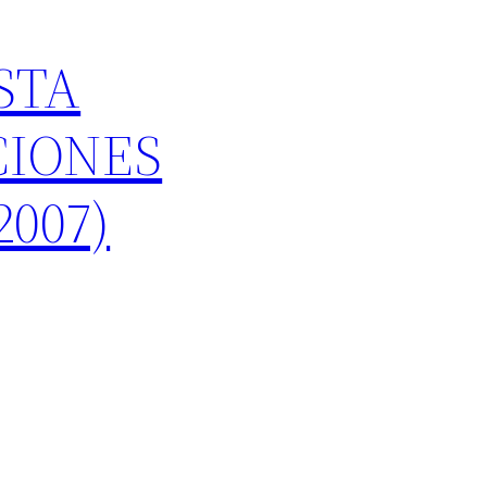
STA
CIONES
2007)