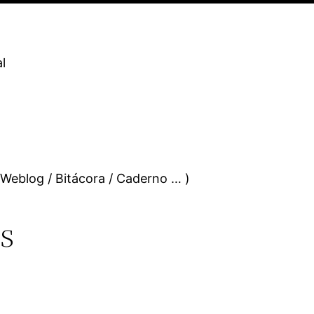
l
 Weblog / Bitácora / Caderno … )
s