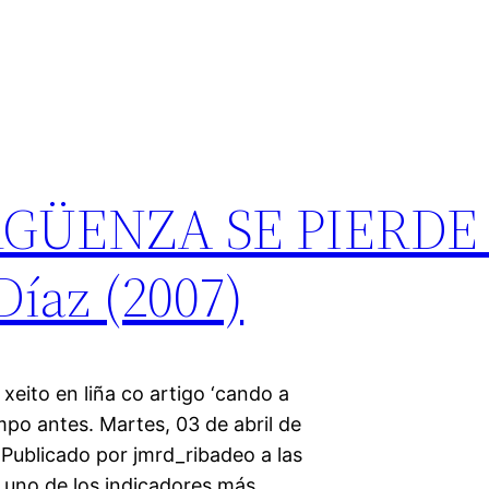
ÜENZA SE PIERDE .
Díaz (2007)
eito en liña co artigo ‘cando a
mpo antes. Martes, 03 de abril de
licado por jmrd_ribadeo a las
s uno de los indicadores más