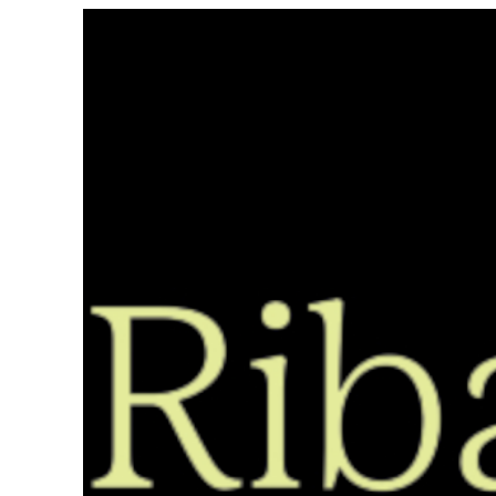
Saltar
ao
contido