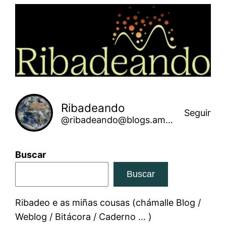
Saltar
ao
contido
Ribadeando
Seguir
@ribadeando@blogs.amarinha.gal
Buscar
Buscar
Ribadeo e as miñas cousas (chámalle Blog /
Weblog / Bitácora / Caderno … )