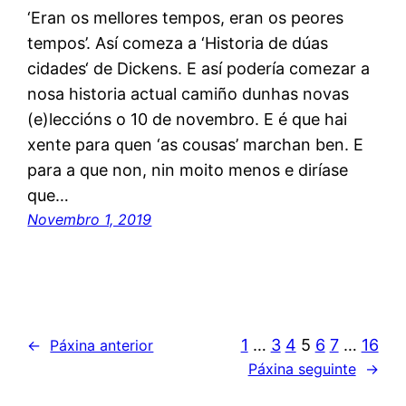
‘Eran os mellores tempos, eran os peores
tempos’. Así comeza a ‘Historia de dúas
cidades‘ de Dickens. E así podería comezar a
nosa historia actual camiño dunhas novas
(e)leccións o 10 de novembro. E é que hai
xente para quen ‘as cousas’ marchan ben. E
para a que non, nin moito menos e diríase
que…
Novembro 1, 2019
1
…
3
4
5
6
7
…
16
←
Páxina anterior
Páxina seguinte
→