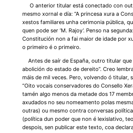
O anterior titular está conectado con out
mesmo xornal e día: “A princesa xura a Con
xestos familiares unha cerimonia pública, q
quen pode ser ‘M. Rajoy’. Penso na segunda: 
Constitución non a fai maior de idade por xu
o primeiro é o primeiro.
Antes de saír de España, outro titular qu
abolición do estado de dereito”. Creo lembra
máis de mil veces. Pero, volvendo ó titular,
“Oito vocais conservadores do Consello Xera
tamén algo menos da metade dos 17 membros
axudados no seu nomeamento polas mesmas fo
outras) ou mesmo contra conversas política
(política dun poder que non é lexislativo, t
despois, sen publicar este texto, coa decl