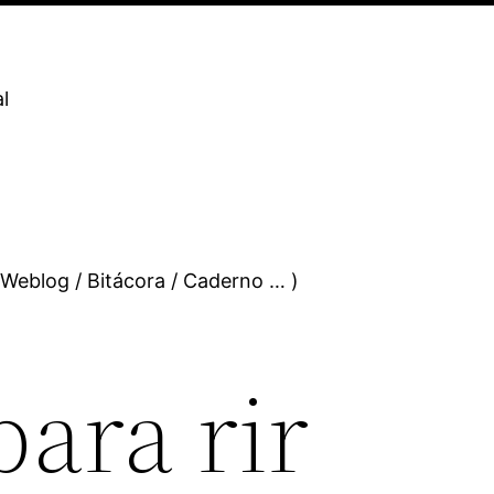
l
 Weblog / Bitácora / Caderno … )
para rir