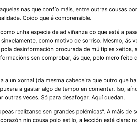
aquelas nas que confío máis, entre outras cousas po
ealidade. Coido que é comprensible.
como unha especie de adiviñanza do que está a pasar
u sinxelamente, como motivo de sorriso. Mesmo, ás v
 pola desinformación procurada de múltiples xeitos,
ormacións sen comprobar, ás que, polo mero feito de 
a a un xornal (da mesma cabeceira que outro que ha
puxera a gastar algo de tempo en comentar. Iso, aí
ar outras veces. Só para desafogar. Aquí quedan.
ropeas realízanse sen grandes polémicas”. A máis de s
orazón nin cousa polo estilo, a lección está clara: