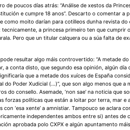
ro de poucos días atrás: “Análise de xestos da Prince
stitución e cumpre 18 anos”. Descarto o comentar a p
ue como moito darían para cotilleos dunha revista do
tecnicamente, a princesa primeiro ten que cumprir os 
rala. Pero que un titular calquera ou a súa falta de 
e pode resultar algo máis controvertido: “A metade do
r, a conta disto, que segundo esa opinión, algún día 
 significaría que a metade dos xuíces de España consi
l do Poder Xudicial (…)”, que son algo menos que a 
 do consello. Asemade, ‘non sae’ na noticia que so
rzas políticas que están a loitar por terra, mar e 
s con ‘esa xente’ a amnistiar. Tampouco se aclara c
eoricamente independentes ambos entre si) antes de co
aración aprobada polo CXPX e algún apuntamento máis,