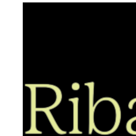
Saltar
ao
contido