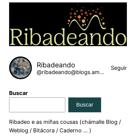
Saltar
ao
contido
Ribadeando
Seguir
@ribadeando@blogs.amarinha.gal
Buscar
Buscar
Ribadeo e as miñas cousas (chámalle Blog /
Weblog / Bitácora / Caderno … )