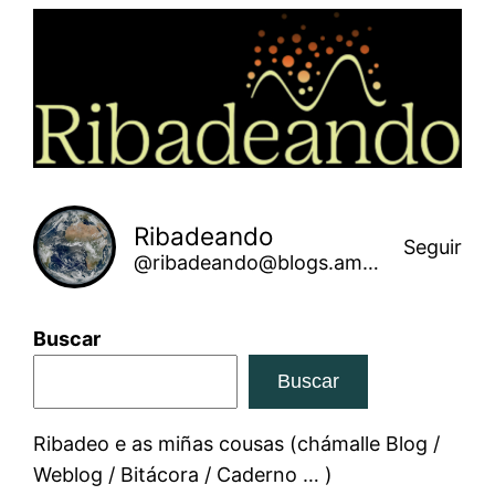
Saltar
ao
contido
Ribadeando
Seguir
@ribadeando@blogs.amarinha.gal
Buscar
Buscar
Ribadeo e as miñas cousas (chámalle Blog /
Weblog / Bitácora / Caderno … )