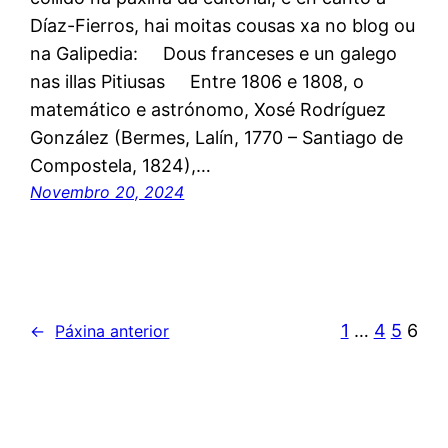
Díaz-Fierros, hai moitas cousas xa no blog ou
na Galipedia: Dous franceses e un galego
nas illas Pitiusas Entre 1806 e 1808, o
matemático e astrónomo, Xosé Rodríguez
González (Bermes, Lalín, 1770 – Santiago de
Compostela, 1824),…
Novembro 20, 2024
1
…
4
5
6
←
Páxina anterior