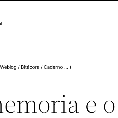
l
 Weblog / Bitácora / Caderno … )
memoria e o