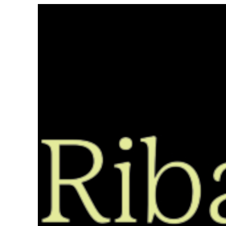
Saltar
ao
contido