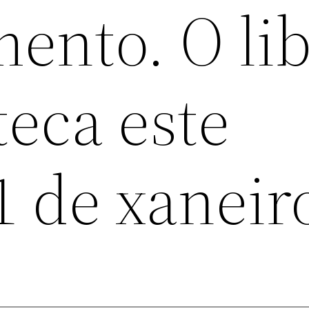
ento. O lib
teca este
1 de xaneir