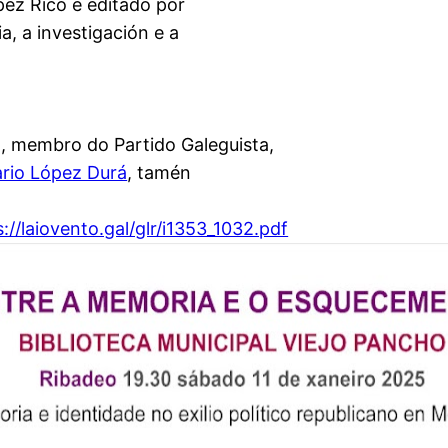
pez Rico e editado por
, a investigación e a
, membro do Partido Galeguista,
rio López Durá
, tamén
s://laiovento.gal/glr/i1353_1032.pdf