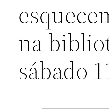
esquecem
na biblio
sábado 1