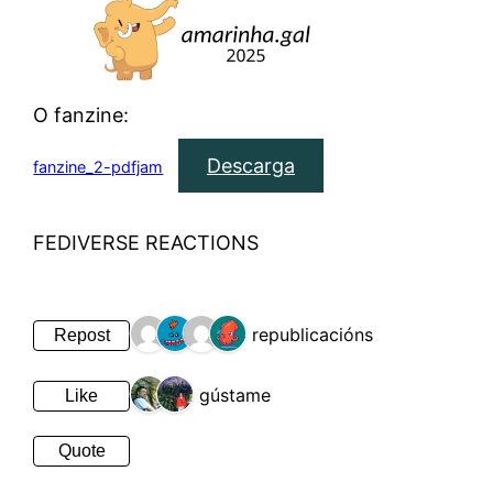
O fanzine:
Descarga
fanzine_2-pdfjam
FEDIVERSE REACTIONS
4 republicacións
Repost
2 gústame
Like
Quote