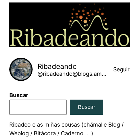
Saltar
ao
contido
Ribadeando
Seguir
@ribadeando@blogs.amarinha.gal
Buscar
Buscar
Ribadeo e as miñas cousas (chámalle Blog /
Weblog / Bitácora / Caderno … )