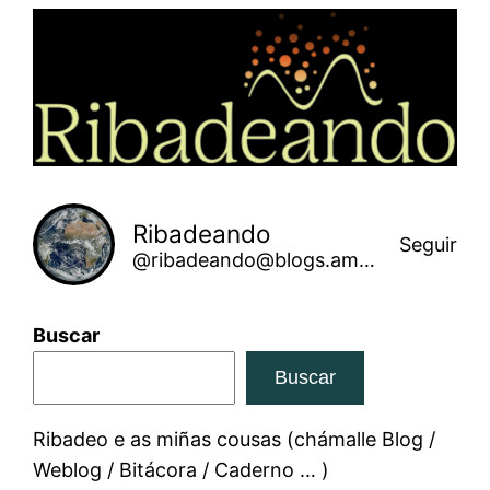
Saltar
ao
contido
Ribadeando
Seguir
@ribadeando@blogs.amarinha.gal
Buscar
Buscar
Ribadeo e as miñas cousas (chámalle Blog /
Weblog / Bitácora / Caderno … )