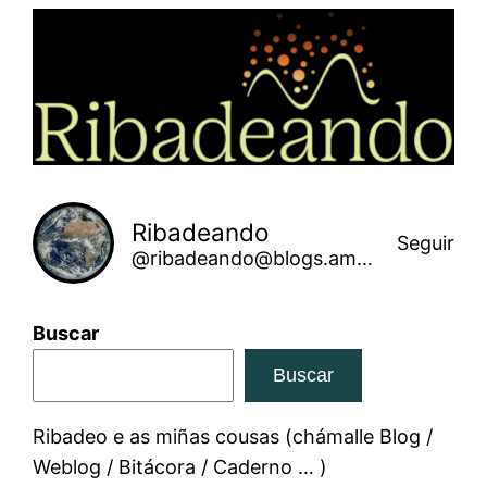
Saltar
ao
contido
Ribadeando
Seguir
@ribadeando@blogs.amarinha.gal
Buscar
Buscar
Ribadeo e as miñas cousas (chámalle Blog /
Weblog / Bitácora / Caderno … )