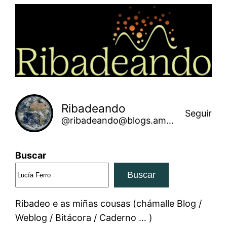
Saltar
ao
contido
Ribadeando
Seguir
@ribadeando@blogs.amarinha.gal
Buscar
Buscar
Ribadeo e as miñas cousas (chámalle Blog /
Weblog / Bitácora / Caderno … )