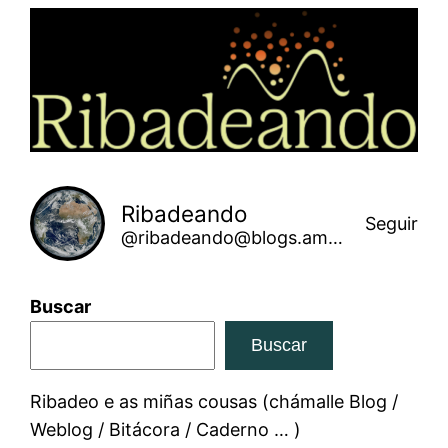
Saltar
ao
contido
Ribadeando
Seguir
@ribadeando@blogs.amarinha.gal
Buscar
Buscar
Ribadeo e as miñas cousas (chámalle Blog /
Weblog / Bitácora / Caderno … )