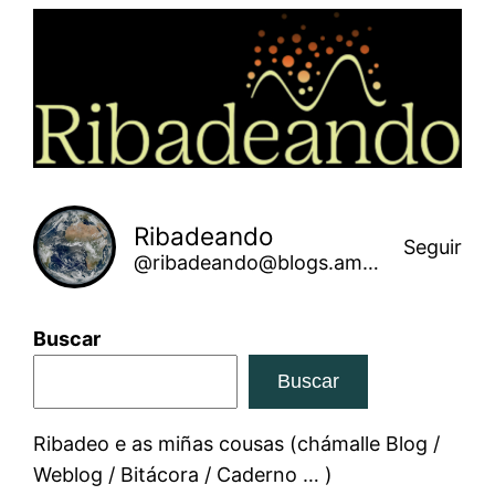
Saltar
ao
contido
Ribadeando
Seguir
@ribadeando@blogs.amarinha.gal
Buscar
Buscar
Ribadeo e as miñas cousas (chámalle Blog /
Weblog / Bitácora / Caderno … )