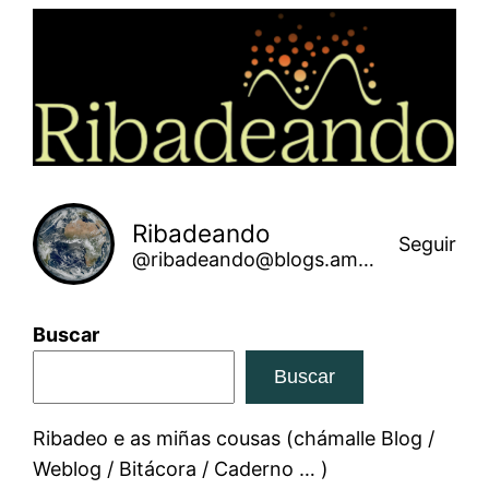
Saltar
ao
contido
Ribadeando
Seguir
@ribadeando@blogs.amarinha.gal
Buscar
Buscar
Ribadeo e as miñas cousas (chámalle Blog /
Weblog / Bitácora / Caderno … )