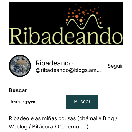
Saltar
ao
contido
Ribadeando
Seguir
@ribadeando@blogs.amarinha.gal
Buscar
Buscar
Ribadeo e as miñas cousas (chámalle Blog /
Weblog / Bitácora / Caderno … )