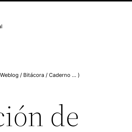
l
 Weblog / Bitácora / Caderno … )
ción de