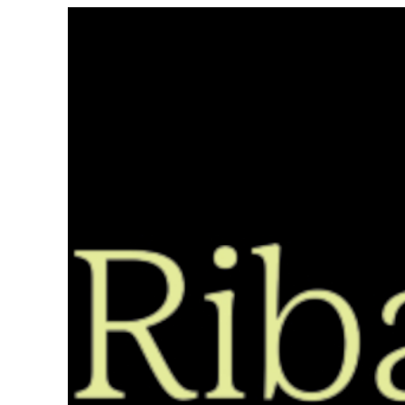
Saltar
ao
contido