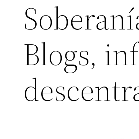
Soberanía
Blogs, i
descentr