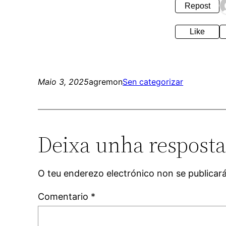
Repost
Like
Maio 3, 2025
agremon
Sen categorizar
Deixa unha respost
O teu enderezo electrónico non se publicar
Comentario
*